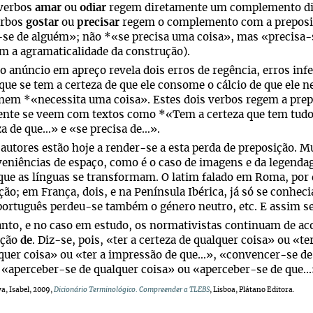
 verbos
amar
ou
odiar
regem diretamente um complemento dir
erbos
gostar
ou
precisar
regem o complemento com a prepos
se de alguém»; não *«se precisa uma coisa», mas «precisa-s
 a agramaticalidade da construção).
o anúncio em apreço revela dois erros de regência, erros inf
 que se tem a certeza de que ele consome o cálcio de que ele
nem *«necessita uma coisa». Estes dois verbos regem a pre
ente se veem com textos como *«Tem a certeza que tem tudo
za de que…» e «se precisa de…».
autores estão hoje a render-se a esta perda de preposição. Mui
eniências de espaço, como é o caso de imagens e da legend
que as línguas se transformam. O latim falado em Roma, por 
ção; em França, dois, e na Península Ibérica, já só se conhec
português perdeu-se também o género neutro, etc. E assim s
nto, e no caso em estudo, os normativistas continuam de ac
ição
de
. Diz-se, pois, «ter a certeza de qualquer coisa» ou «t
quer coisa» ou «ter a impressão de que…», «convencer-se de
«aperceber-se de qualquer coisa» ou «aperceber-se de que...
a, Isabel, 2009,
Dicionário Terminológico
.
Compreender a TLEBS
, Lisboa, Plátano Editora.