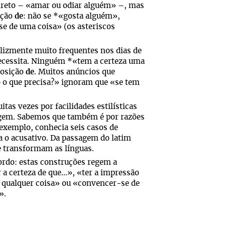
eto – «amar ou odiar alguém» –, mas
ição
de
: não se *«gosta alguém»,
e de uma coisa» (os asteriscos
elizmente muito frequentes nos dias de
 necessita. Ninguém *«tem a certeza uma
posição
de
. Muitos anúncios que
 o que precisa?» ignoram que «se tem
tas vezes por facilidades estilísticas
agem. Sabemos que também é por razões
exemplo, conhecia seis casos de
ia o acusativo. Da passagem do latim
e transformam as línguas.
ordo: estas construções regem a
er a certeza de que…», «ter a impressão
 qualquer coisa» ou «convencer-se de
».