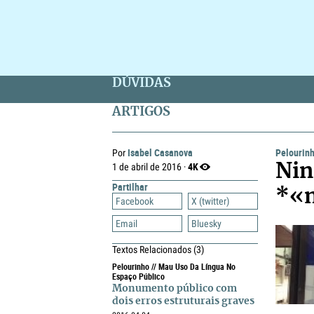
DÚVIDAS
ARTIGOS
Isabel Casanova
Pelourin
Por
4K
1 de abril de 2016 ·
Nin
Partilhar
*«n
Facebook
X (twitter)
Email
Bluesky
Textos Relacionados
(3)
Pelourinho // Mau Uso Da Língua No
Espaço Público
Monumento público com
dois erros estruturais graves