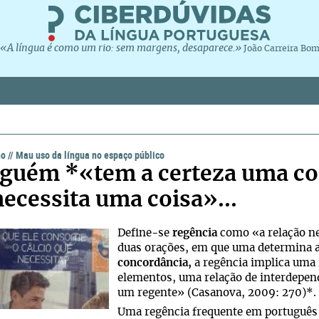
«A língua é como um rio: sem margens, desaparece.»
João Carreira Bo
ho
//
Mau uso da língua no espaço público
guém *«tem a certeza uma c
ecessita uma coisa»...
Define-se
regência
como «a relação ne
duas orações, em que uma determina a
concordância,
a regência implica uma 
elementos, uma relação de interdepen
um regente» (Casanova, 2009: 270)*.
Uma regência frequente em português 