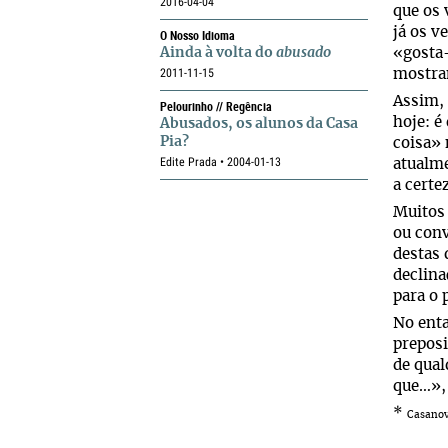
2016-04-04
que os
já os v
O Nosso Idioma
Ainda à volta do
abusado
«gosta-
2011-11-15
mostram
Assim, 
Pelourinho // Regência
hoje: é
Abusados, os alunos da Casa
Pia?
coisa» 
Edite Prada • 2004-01-13
atualm
a certe
Muitos 
ou conv
destas 
declina
para o 
No enta
prepos
de qual
que…», 
*
Casanov