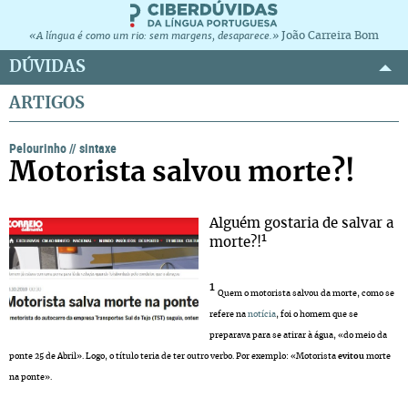
João Carreira Bom
«A língua é como um rio: sem margens, desaparece.»
DÚVIDAS
ARTIGOS
Pelourinho
//
sintaxe
Motorista salvou morte?!
Alguém gostaria de salvar a
1
morte?!
1
Quem o motorista salvou da morte, como se
refere na
notícia
, foi o homem que se
preparava para se atirar à água, «do meio da
ponte 25 de Abril». Logo, o título teria de ter outro verbo. Por exemplo: «Motorista
evitou
morte
na ponte».