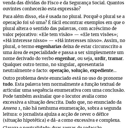
venda das dívidas do Fisco e da Segurança Social. Quantos
ouvintes conhecerão esta expressão?
Para além disso, ela é usada no plural. Porquê o plural se a
operação foi só uma? É fácil encontrar exemplos em que o
plural altera o sentido das palavras, com acréscimo de
valor pejorativo: «Ele tem visão» — «Ele tem visões»;
«Há interesse nisso» — «Há interesses nisso». Assim, no
plural, o termo
engenharias
deixa de estar circunscrito a
uma área de especialidade e passa a ser simplesmente um
nome derivado do verbo
engenhar
, ou seja,
urdir
,
tramar
.
Qualquer outro termo, no singular, apresentaria
neutralmente o facto:
operação
,
solução
,
expediente
…
Outro problema deste enunciado está no uso do pronome
tudo
. Esta palavra tem normalmente a função textual de
articular uma sequência enumerativa com uma conclusão.
Pode também assinalar que o locutor avalia como
excessiva a situação descrita. Dado que, no enunciado da
Antena 1
, não há nenhuma enumeração, sobra a segunda
leitura: o jornalista ajuíza a acção de rever o défice
(situação hipotética) e dá-a como excessiva e complexa.