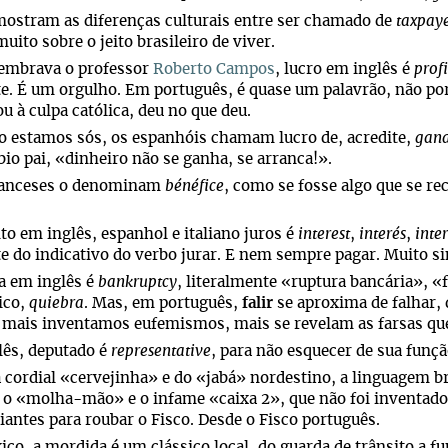
ostram as diferenças culturais entre ser chamado de
taxpay
muito sobre o jeito brasileiro de viver.
embrava o professor
Roberto Campos
, lucro em inglês é
profi
te. É um orgulho. Em português, é quase um palavrão, não p
ou à culpa católica, deu no que deu.
 estamos sós, os espanhóis chamam lucro de, acredite,
gana
io pai, «dinheiro não se ganha, se arranca!».
franceses o denominam
bénéfice
, como se fosse algo que se re
o em inglês, espanhol e italiano juros é
interest
,
interés
,
inte
e do indicativo do verbo jurar. E nem sempre pagar. Muito s
a em inglês é
bankruptcy
, literalmente «ruptura bancária», «
ico,
quiebra
. Mas, em português,
falir
se aproxima de falhar,
 mais inventamos eufemismos, mais se revelam as farsas qu
lês, deputado é
representative
, para não esquecer de sua funç
 cordial «cervejinha» e do «jabá» nordestino, a linguagem br
 o «molha-mão» e o infame «caixa 2», que não foi inventado 
antes para roubar o Fisco. Desde o Fisco português.
co, a mordida é um clássico local, do guarda de trânsito a fu