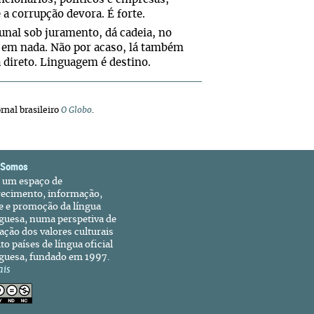
a corrupção devora. É forte.
bunal sob juramento, dá cadeia, no
 em nada. Não por acaso, lá também
 direto. Linguagem é destino.
rnal brasileiro
O Globo
.
 Somos
é um espaço de
recimento, informação,
e e promoção da língua
guesa, numa perspetiva de
ação dos valores culturais
to países de língua oficial
guesa, fundado em 1997.
ais