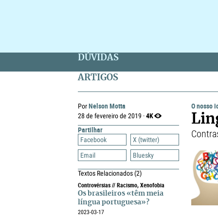
DÚVIDAS
ARTIGOS
Nelson Motta
O nosso 
Por
4K
28 de fevereiro de 2019 ·
Lin
Partilhar
Contras
Facebook
X (twitter)
Email
Bluesky
Textos Relacionados
(2)
Controvérsias // Racismo, Xenofobia
Os brasileiros «têm meia
língua portuguesa»?
2023-03-17