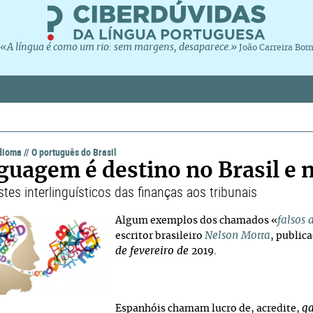
«A língua é como um rio: sem margens, desaparece.»
João Carreira Bo
idioma
//
O português do Brasil
guagem é destino no Brasil e
tes interlinguísticos das finanças aos tribunais
falsos
Algum exemplos dos chamados «
Nelson Motta
escritor brasileiro
, public
de fevereiro de
2019.
g
Espanhóis chamam lucro de, acredite,