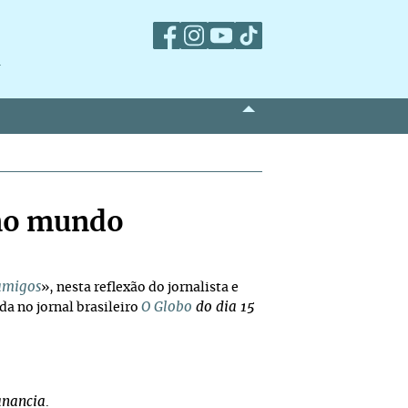
m
 no mundo
 amigos
», nesta reflexão do jornalista e
O Globo
do dia 15
ada
no jornal brasileiro
anancia
.