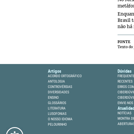
metáfor
Enquant
Brasil
não há 
FONTE
Texto do 
Artigos
Dúvidas
ACORDO ORTOGRÁFICO
FREQUENT
ANTOLOGIA
RECENTES
CONTROVÉRSIAS
ERROS CO
DIVERSIDADES
CIBERDÚVI
ENSINO
CIBERDÚVI
GLOSSÁRIOS
ENVIE-NOS
Atualida
LITERATURA
NOTÍCIAS
LUSOFONIAS
MONTRA DE
O NOSSO IDIOMA
ABERTURA
PELOURINHO