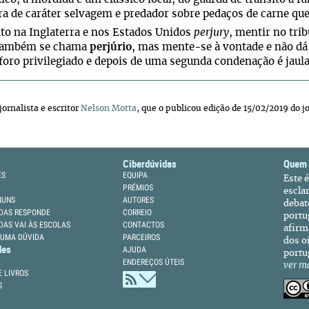
a de caráter selvagem e predador sobre pedaços de carne que 
o na Inglaterra e nos Estados Unidos
perjury
, mentir no tri
 também se chama
perjúrio
, mas mente-se à vontade e não dá
foro privilegiado e depois de uma segunda condenação é jaula
jornalista e escritor
Nelson Motta
, que o publicou edição de 15/02/2019 do jo
Ciberdúvidas
Quem
ES
EQUIPA
Este 
PRÉMIOS
escla
MUNS
AUTORES
debat
DAS RESPONDE
CORREIO
portu
DAS VAI ÀS ESCOLAS
CONTACTOS
afirm
 UMA DÚVIDA
PARCEIROS
dos oi
des
AJUDA
portu
ENDEREÇOS ÚTEIS
ver m
 LIVROS
S