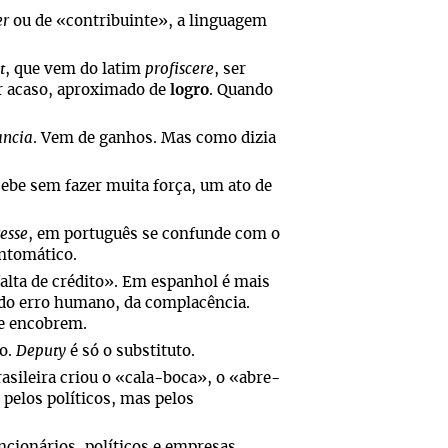
er
ou de «contribuinte», a linguagem
t
, que vem do latim
profiscere
, ser
or acaso, aproximado de
logro
. Quando
ncia
. Vem de ganhos. Mas como dizia
cebe sem fazer muita força, um ato de
resse
, em português se confunde com o
intomático.
falta de crédito». Em espanhol é mais
 do erro humano, da complacência.
e encobrem.
ão.
Deputy
é só o substituto.
asileira criou o «cala-boca», o «abre-
pelos políticos, mas pelos
ncionários, políticos e empresas,