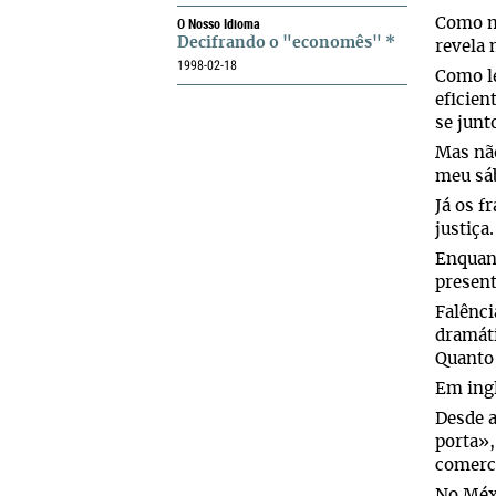
O Nosso Idioma
Como m
Decifrando o "economês" *
revela 
1998-02-18
Como l
eficien
se junt
Mas não
meu sáb
Já os 
justiça.
Enquant
present
Falênci
dramát
Quanto
Em ing
Desde a
porta»,
comerci
No Méxi