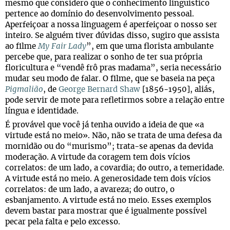
mesmo que considero que o conhecimento linguístico
pertence ao domínio do desenvolvimento pessoal.
Aperfeiçoar a nossa linguagem é aperfeiçoar o nosso ser
inteiro. Se alguém tiver dúvidas disso, sugiro que assista
ao filme
My Fair Lady
”, em que uma florista ambulante
percebe que, para realizar o sonho de ter sua própria
floricultura e “vendê frô pras madama”, seria necessário
mudar seu modo de falar. O filme, que se baseia na peça
Pigmalião
, de
George Bernard Shaw
[1856-1950], aliás,
pode servir de mote para refletirmos sobre a relação entre
língua e identidade.
É provável que você já tenha ouvido a ideia de que «a
virtude está no meio». Não, não se trata de uma defesa da
mornidão ou do “murismo”; trata-se apenas da devida
moderação. A virtude da coragem tem dois vícios
correlatos: de um lado, a covardia; do outro, a temeridade.
A virtude está no meio. A generosidade tem dois vícios
correlatos: de um lado, a avareza; do outro, o
esbanjamento. A virtude está no meio. Esses exemplos
devem bastar para mostrar que é igualmente possível
pecar pela falta e pelo excesso.