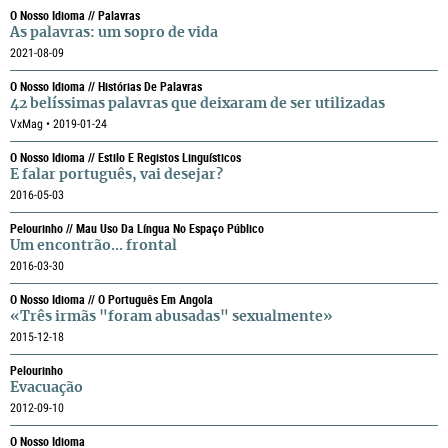
O Nosso Idioma // Palavras
As palavras: um sopro de vida
2021-08-09
O Nosso Idioma // Histórias De Palavras
42 belíssimas palavras que deixaram de ser utilizadas
VxMag • 2019-01-24
O Nosso Idioma // Estilo E Registos Linguísticos
E falar português, vai desejar?
2016-05-03
Pelourinho // Mau Uso Da Língua No Espaço Público
Um encontrão... frontal
2016-03-30
O Nosso Idioma // O Português Em Angola
«Três irmãs "foram abusadas" sexualmente»
2015-12-18
Pelourinho
Evacuação
2012-09-10
O Nosso Idioma