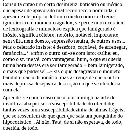
Consulta então um certo desinfeliz, boticário ou médico,
que apesar de apavorado mal reconhece o homicida, e
apesar de ele próprio definir o medo como «extrema
ignorância em momento agudo», se perde num exercício
de lexicografia e minucioso explica que famigerado é
inóxio, significa célebre, notório, notável, importante,
sem vilta nem doesto, expressão neutra, de outros usos…
Mas o celerado insiste: é desaforo, caçoável, de arrenegar,
farsância…? Enfim o outro sai-se com isto: «Olhe: eu,
como o sr. me vê, com vantagens, hum, o que eu queria
numa hora destas era ser famigerado – bem famigerado,
o mais que pudesse!...» Eis o que desagravou o inquieto
bandido: não o dicionário, mas a crença de que o outro
mais depressa desejava a descrição do que se ofenderia
com ela.
Aprende-se com o caso que o pior inimigo na arte do
insulto acaba por ser a susceptibilidade do ofendido;
tantas vezes uma susceptibilidadezinha de almas frágeis,
que se ressentem do que quer que saia um pouquinho do
hipocorístico… Ai não, Tatá, de si não esperava, de todo,
querida, de todo…