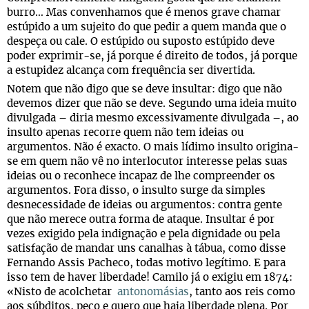
burro… Mas convenhamos que é menos grave chamar
estúpido a um sujeito do que pedir a quem manda que o
despeça ou cale. O estúpido ou suposto estúpido deve
poder exprimir-se, já porque é direito de todos, já porque
a estupidez alcança com frequência ser divertida.
Notem que não digo que se deve insultar: digo que não
devemos dizer que não se deve. Segundo uma ideia muito
divulgada – diria mesmo excessivamente divulgada –, ao
insulto apenas recorre quem não tem ideias ou
argumentos. Não é exacto. O mais lídimo insulto origina-
se em quem não vê no interlocutor interesse pelas suas
ideias ou o reconhece incapaz de lhe compreender os
argumentos. Fora disso, o insulto surge da simples
desnecessidade de ideias ou argumentos: contra gente
que não merece outra forma de ataque. Insultar é por
vezes exigido pela indignação e pela dignidade ou pela
satisfação de mandar uns canalhas à tábua, como disse
Fernando Assis Pacheco, todas motivo legítimo. E para
isso tem de haver liberdade! Camilo já o exigiu em 1874:
«Nisto de acolchetar
antonomásias
, tanto aos reis como
aos súbditos, peço e quero que haja liberdade plena. Por