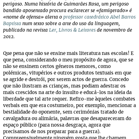
perigoso. Numa história de Guimarães Rosa, um perigoso
bandido aposentado procura esclarecer se «famigerado» é
«nome de ofensa» alerta o
professor catedrático Abel Barros
Baptista
num texto sobre a arte do uso da linguagem,
publicado na revista
Ler, Livros & Leitores
de novembro de
2012.
Que pena que não se ensine mais literatura nas escolas! E
que pena, considerando o meu propósito de agora, que se
não se ensinem certos géneros menores, como
polémicas, vitupérios e outros produtos textuais em que
se agride e destrói, por serem actos de guerra. Concedo
que não ilustram as crianças, mas podiam adestrar os
mais crescidos na arte do insulto e educá-los na ideia da
liberdade que tal arte requer. Refiro-me àqueles combates
verbais em que era costumeiro, por exemplo, mencionar a
bestialidade do oponente, sem cerimónias tratado de
cavalgadura ou alimária, palavras que desapareceram do
espaço público (para nossa desgraça, agora que
precisamos de nos preparar para a guerra).
Compreensivelmente ninguém gosta que lhe chamem