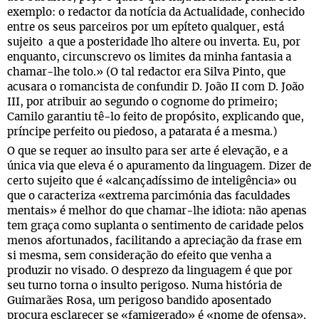
exemplo: o redactor da notícia da Actualidade, conhecido
entre os seus parceiros por um epíteto qualquer, está
sujeito a que a posteridade lho altere ou inverta. Eu, por
enquanto, circunscrevo os limites da minha fantasia a
chamar-lhe tolo.» (O tal redactor era Silva Pinto, que
acusara o romancista de confundir D. João II com D. João
III, por atribuir ao segundo o cognome do primeiro;
Camilo garantiu tê-lo feito de propósito, explicando que,
príncipe perfeito ou piedoso, a patarata é a mesma.)
O que se requer ao insulto para ser arte é elevação, e a
única via que eleva é o apuramento da linguagem. Dizer de
certo sujeito que é «alcançadíssimo de inteligência» ou
que o caracteriza «extrema parcimónia das faculdades
mentais» é melhor do que chamar-lhe idiota: não apenas
tem graça como suplanta o sentimento de caridade pelos
menos afortunados, facilitando a apreciação da frase em
si mesma, sem consideração do efeito que venha a
produzir no visado. O desprezo da linguagem é que por
seu turno torna o insulto perigoso. Numa história de
Guimarães Rosa, um perigoso bandido aposentado
procura esclarecer se «famigerado» é «nome de ofensa».