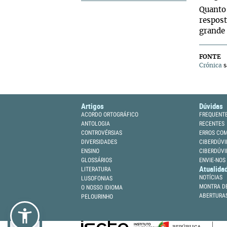
Quanto 
respost
grande 
FONTE
Crónica
s
Artigos
Dúvidas
ACORDO ORTOGRÁFICO
FREQUENT
ANTOLOGIA
RECENTES
CONTROVÉRSIAS
ERROS CO
DIVERSIDADES
CIBERDÚVI
ENSINO
CIBERDÚVI
GLOSSÁRIOS
ENVIE-NOS
Atualida
LITERATURA
NOTÍCIAS
LUSOFONIAS
MONTRA DE
O NOSSO IDIOMA
ABERTURA
PELOURINHO