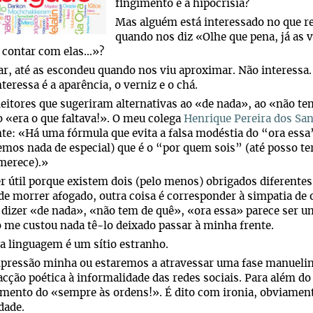
fingimento e a hipocrisia?
Mas alguém está interessado no que r
quando nos diz «Olhe que pena, já as ve
 contar com elas...»?
ar, até as escondeu quando nos viu aproximar. Não interessa
nteressa é a aparência, o verniz e o chá.
eitores que sugeriram alternativas ao «de nada», ao «não te
o «era o que faltava!». O meu colega
Henrique Pereira dos Sa
te: «Há uma fórmula que evita a falsa modéstia do “ora essa
emos nada de especial) que é o “por quem sois” (até posso t
merece).»
r útil porque existem dois (pelo menos) obrigados diferente
de morrer afogado, outra coisa é corresponder à simpatia de o
 dizer «de nada», «não tem de quê», «ora essa» parece ser
 me custou nada tê-lo deixado passar à minha frente.
a linguagem é um sítio estranho.
pressão minha ou estaremos a atravessar uma fase manuelin
cção poética à informalidade das redes sociais. Para além d
mento do «sempre às ordens!». É dito com ironia, obviamen
dade.