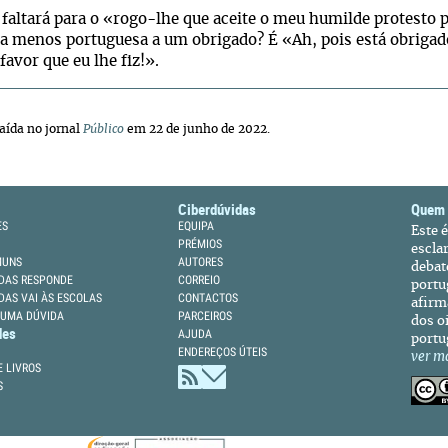
faltará para o «rogo-lhe que aceite o meu humilde protesto 
a menos portuguesa a um obrigado? É «Ah, pois está obrigado
favor que eu lhe fiz!».
aída no jornal
Público
em 22 de junho de 2022.
Ciberdúvidas
Quem
ES
EQUIPA
Este 
PRÉMIOS
escla
MUNS
AUTORES
debat
DAS RESPONDE
CORREIO
portu
DAS VAI ÀS ESCOLAS
CONTACTOS
afirm
 UMA DÚVIDA
PARCEIROS
dos oi
des
AJUDA
portu
ENDEREÇOS ÚTEIS
ver m
 LIVROS
S