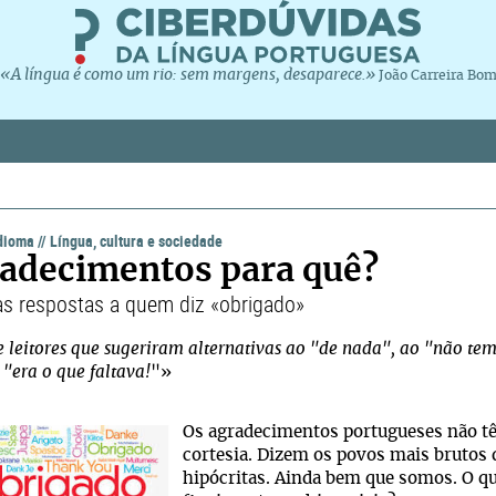
«A língua é como um rio: sem margens, desaparece.»
João Carreira Bo
idioma
//
Língua, cultura e sociedade
adecimentos para quê?
as respostas a quem diz «obrigado»
 leitores que sugeriram alternativas ao "de nada", ao "não tem
 "era o que faltava!
"»
Os agradecimentos portugueses não t
cortesia. Dizem os povos mais brutos 
hipócritas. Ainda bem que somos. O qu