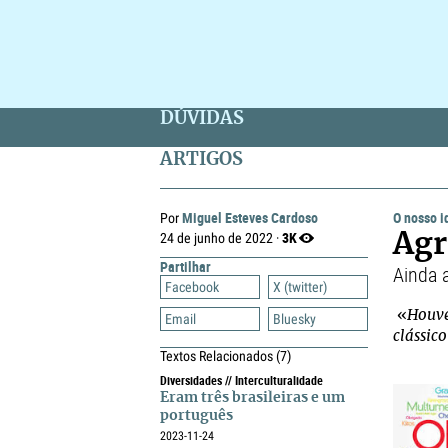
DÚVIDAS
ARTIGOS
Miguel Esteves Cardoso
O nosso 
Por
3K
24 de junho de 2022 ·
Agr
Partilhar
Ainda 
Facebook
X (twitter)
«
Houve
Email
Bluesky
clássico
Textos Relacionados
(7)
Diversidades // Interculturalidade
Eram três brasileiras e um
português
2023-11-24