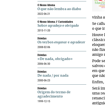
O Nosso Idioma
O que não lembra ao diabo
2022-06-21
vinha a
O Nosso Idioma // Curiosidades
Se calh
Sobre
agradeço
e
obrigado
o que i
2015-11-20
Houve l
Dúvidas
clássic
Os verbos
enganar
e
agradecer
eloquen
2008-02-06
não fiz
Dúvidas
amigo 
«De nada, obrigado»
Pode se
2006-06-30
salvou 
em que
Dúvidas
De nada / por nada
que não
2000-06-23
Enfim, 
Dúvidas
Será im
Origem do termo de
uma rea
agradecimento
renasci
1999-12-15
antigui