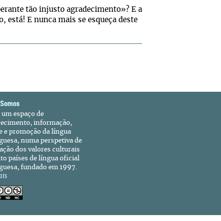
perante tão injusto agradecimento»? E a
, está! E nunca mais se esqueça deste
 Somos
é um espaço de
recimento, informação,
e e promoção da língua
guesa, numa perspetiva de
ação dos valores culturais
to países de língua oficial
guesa, fundado em 1997.
ais