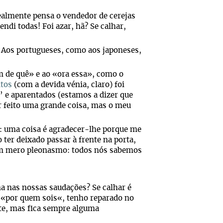
ealmente pensa o vendedor de cerejas
ndi todas! Foi azar, hã? Se calhar,
. Aos portugueses, como aos japoneses,
m de quê» e ao «ora essa», como o
ntos
(com a devida vénia, claro) foi
” e aparentados (estamos a dizer que
er feito uma grande coisa, mas o meu
s: uma coisa é agradecer-lhe porque me
 ter deixado passar à frente na porta,
 um mero pleonasmo: todos nós sabemos
a nas nossas saudações? Se calhar é
o «por quem sois«, tenho reparado no
te, mas fica sempre alguma