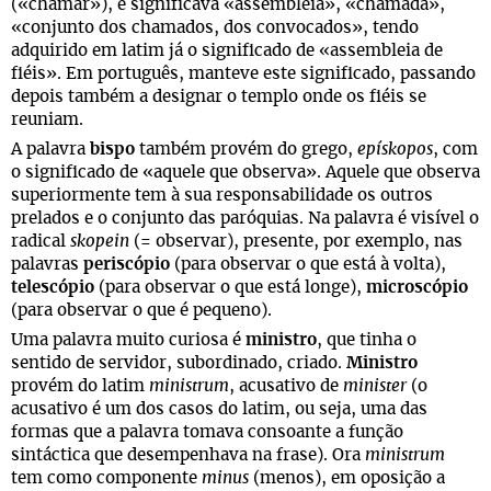
(«chamar»), e significava «assembleia», «chamada»,
«conjunto dos chamados, dos convocados», tendo
adquirido em latim já o significado de «assembleia de
fiéis». Em português, manteve este significado, passando
depois também a designar o templo onde os fiéis se
reuniam.
A palavra
bispo
também provém do grego,
epískopos
, com
o significado de «aquele que observa». Aquele que observa
superiormente tem à sua responsabilidade os outros
prelados e o conjunto das paróquias. Na palavra é visível o
radical
skopein
(= observar), presente, por exemplo, nas
palavras
periscópio
(para observar o que está à volta),
telescópio
(para observar o que está longe),
microscópio
(para observar o que é pequeno).
Uma palavra muito curiosa é
ministro
, que tinha o
sentido de servidor, subordinado, criado.
Ministro
provém do latim
ministrum
, acusativo de
minister
(o
acusativo é um dos casos do latim, ou seja, uma das
formas que a palavra tomava consoante a função
sintáctica que desempenhava na frase). Ora
ministrum
tem como componente
minus
(menos), em oposição a