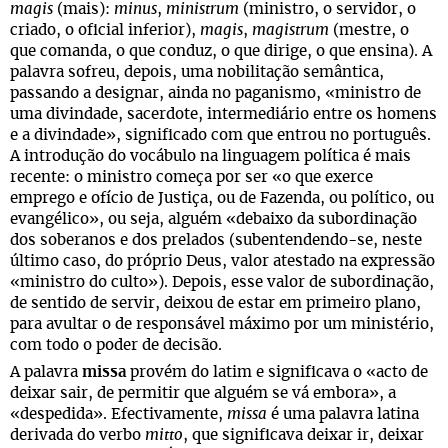
magis
(mais):
minus
,
ministrum
(ministro, o servidor, o
criado, o oficial inferior),
magis
,
magistrum
(mestre, o
que comanda, o que conduz, o que dirige, o que ensina). A
palavra sofreu, depois, uma nobilitação semântica,
passando a designar, ainda no paganismo, «ministro de
uma divindade, sacerdote, intermediário entre os homens
e a divindade», significado com que entrou no português.
A introdução do vocábulo na linguagem política é mais
recente: o ministro começa por ser «o que exerce
emprego e ofício de Justiça, ou de Fazenda, ou político, ou
evangélico», ou seja, alguém «debaixo da subordinação
dos soberanos e dos prelados (subentendendo-se, neste
último caso, do próprio Deus, valor atestado na expressão
«ministro do culto»). Depois, esse valor de subordinação,
de sentido de servir, deixou de estar em primeiro plano,
para avultar o de responsável máximo por um ministério,
com todo o poder de decisão.
A palavra
missa
provém do latim e significava o «acto de
deixar sair, de permitir que alguém se vá embora», a
«despedida». Efectivamente,
missa
é uma palavra latina
derivada do verbo
mitto
, que significava deixar ir, deixar