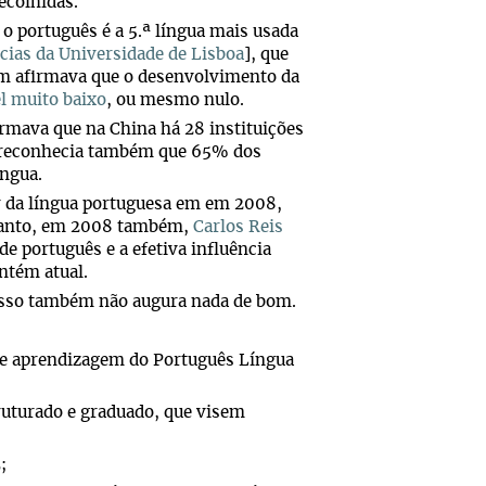
ecolhidas.
 o português é a 5.ª língua mais usada
cias da Universidade de Lisboa
], que
m afirmava que o desenvolvimento da
l muito baixo
, ou mesmo nulo.
rmava que na China há 28 instituições
s reconhecia também que 65% dos
íngua.
r da língua portuguesa em em 2008,
ntanto, em 2008 também,
Carlos Reis
de português e a efetiva influência
ntém atual.
resso também não augura nada de bom.
 de aprendizagem do Português Língua
truturado e graduado, que visem
;