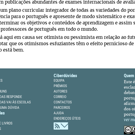
m publicações abundantes de exames internacionais de avali
 um plano curricular integrador de todas as variedades do por
ência para o português e apresente de modo sistemático e ex
terminar os objetivos e conteúdos de aprendizagem e assim
 professores de português em todo o mundo.
á aqui em causa ser otimista ou pessimista em relação ao fut
otar que os otimismos esfuziantes têm o efeito pernicioso de 
o está bem.
Ciberdúvidas
Quem
ES
EQUIPA
Este 
PRÉMIOS
escla
MUNS
AUTORES
debat
DAS RESPONDE
CORREIO
portu
DAS VAI ÀS ESCOLAS
CONTACTOS
afirm
 UMA DÚVIDA
PARCEIROS
dos oi
des
AJUDA
portu
ENDEREÇOS ÚTEIS
ver m
 LIVROS
S