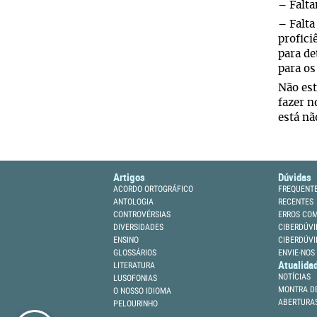
– Falta
– Falta
profici
para de
para os
Não est
fazer n
está nã
Artigos
Dúvidas
ACORDO ORTOGRÁFICO
FREQUENT
ANTOLOGIA
RECENTES
CONTROVÉRSIAS
ERROS CO
DIVERSIDADES
CIBERDÚVI
ENSINO
CIBERDÚVI
GLOSSÁRIOS
ENVIE-NOS
Atualida
LITERATURA
NOTÍCIAS
LUSOFONIAS
MONTRA DE
O NOSSO IDIOMA
ABERTURA
PELOURINHO