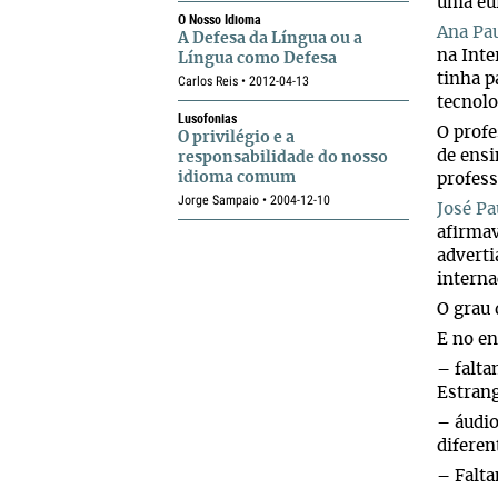
uma euf
O Nosso Idioma
Ana Pa
A Defesa da Língua ou a
na Int
Língua como Defesa
tinha 
Carlos Reis • 2012-04-13
tecnolo
Lusofonias
O profe
O privilégio e a
de ens
responsabilidade do nosso
idioma comum
profess
Jorge Sampaio • 2004-12-10
José Pa
afirma
adverti
interna
O grau 
E no en
– falta
Estrang
– áudio
diferen
– Falta