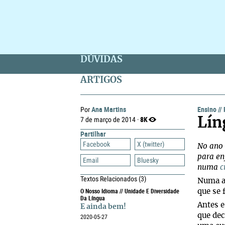
DÚVIDAS
ARTIGOS
Ana Martins
Ensino
//
Por
8K
7 de março de 2014 ·
Lín
Partilhar
Facebook
X (twitter)
No ano 
para en
Email
Bluesky
numa
c
Textos Relacionados
(3)
Numa al
O Nosso Idioma // Unidade E Diversidade
que se 
Da Língua
Antes e
E ainda bem!
que dec
2020-05-27