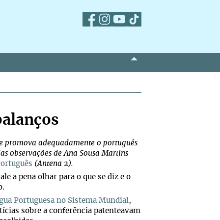
m
balanços
que promova adequadamente o português
as observações de Ana Sousa Martins
Português
(Antena 2).
e a pena olhar para o que se diz e o
o.
íngua Portuguesa no Sistema Mundial
,
otícias sobre a conferência patenteavam