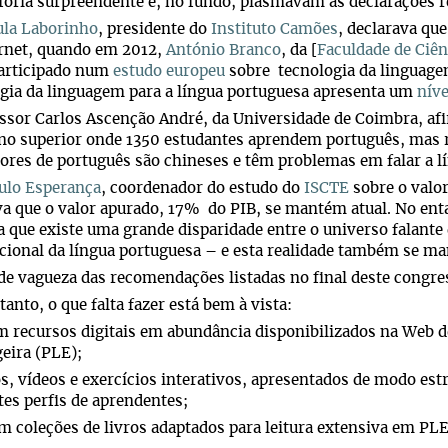
oria surpreendente e, no fundo, plasmavam as declarações r
ula Laborinho
, presidente do
Instituto Camões
, declarava que
ernet, quando em 2012,
António Branco
, da [
Faculdade de Ciên
participado num
estudo europeu
sobre tecnologia da linguage
gia da linguagem para a língua portuguesa apresenta um
níve
ssor Carlos Ascenção André, da Universidade de Coimbra, afi
ino superior onde 1350 estudantes aprendem português, ma
ores de português são chineses e têm problemas em falar a l
ulo Esperança
, coordenador do estudo do
ISCTE
sobre o valo
va que o valor apurado, 17% do PIB, se mantém atual. No e
a que existe uma grande disparidade entre o universo falante 
cional da língua portuguesa – e esta realidade também se ma
de vagueza das recomendações listadas no final deste cong
tanto, o que falta fazer está bem à vista:
m recursos digitais em abundância disponibilizados na Web
eira (PLE);
s, vídeos e exercícios interativos, apresentados de modo es
tes perfis de aprendentes;
m coleções de livros adaptados para leitura extensiva em PLE