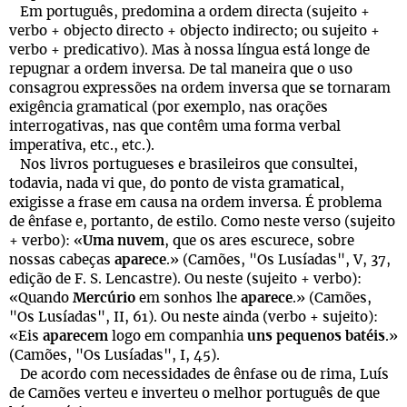
Em português, predomina a ordem directa (sujeito +
verbo + objecto directo + objecto indirecto; ou sujeito +
verbo + predicativo). Mas à nossa língua está longe de
repugnar a ordem inversa. De tal maneira que o uso
consagrou expressões na ordem inversa que se tornaram
exigência gramatical (por exemplo, nas orações
interrogativas, nas que contêm uma forma verbal
imperativa, etc., etc.).
Nos livros portugueses e brasileiros que consultei,
todavia, nada vi que, do ponto de vista gramatical,
exigisse a frase em causa na ordem inversa. É problema
de ênfase e, portanto, de estilo. Como neste verso (sujeito
+ verbo): «
Uma nuvem
, que os ares escurece, sobre
nossas cabeças
aparece
.» (Camões, "Os Lusíadas", V, 37,
edição de F. S. Lencastre). Ou neste (sujeito + verbo):
«Quando
Mercúrio
em sonhos lhe
aparece
.» (Camões,
"Os Lusíadas", II, 61). Ou neste ainda (verbo + sujeito):
«Eis
aparecem
logo em companhia
uns pequenos batéis
.»
(Camões, "Os Lusíadas", I, 45).
De acordo com necessidades de ênfase ou de rima, Luís
de Camões verteu e inverteu o melhor português de que