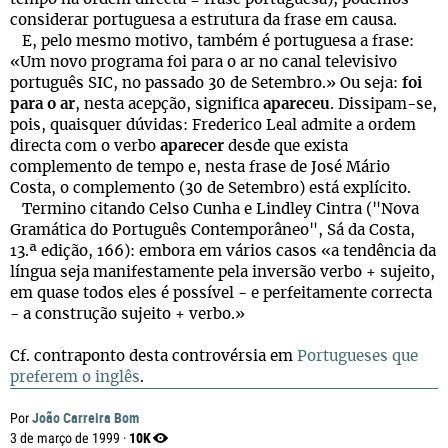
considerar portuguesa a estrutura da frase em causa.
E, pelo mesmo motivo, também é portuguesa a frase:
«Um novo programa foi para o ar no canal televisivo
português SIC, no passado 30 de Setembro.» Ou seja:
foi
para o ar
, nesta acepção, significa
apareceu
. Dissipam-se,
pois, quaisquer dúvidas: Frederico Leal admite a ordem
directa com o verbo
aparecer
desde que exista
complemento de tempo e, nesta frase de José Mário
Costa, o complemento (30 de Setembro) está explícito.
Termino citando Celso Cunha e Lindley Cintra ("Nova
Gramática do Português Contemporâneo", Sá da Costa,
13.ª edição, 166): embora em vários casos «a tendência da
língua seja manifestamente pela inversão verbo + sujeito,
em quase todos eles é possível - e perfeitamente correcta
- a construção sujeito + verbo.»
Cf. contraponto desta controvérsia em
Portugueses que
preferem o inglês
.
João Carreira Bom
Por
10K
3 de março de 1999 ·