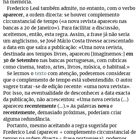
há memória.
Frederico Leal também admite, no entanto, com o verbo
aparecer
, a ordem directa: se houver complemento
circunstancial de tempo («a nova revista apareceu nas
bancas a 20 de Janeiro»). Para facilitar a discussão,
aceitemos, então, esta regra. Assim, a frase já não seria
um anglicismo, se José Mário Costa tivesse acrescentado
a data em que saíra a publicação: «Uma nova revista,
destinada aos tempos livres, apareceu [imaginemos:]
em
30 de Setembro
nas bancas portuguesas, com rubricas
como cinema, teatro, artes, livros, música, o habitual.»
Se lermos o
texto
com atenção, poderemos considerar
que o complemento de tempo está subentendido. O autor
sugere tratar-se de edição recente: «uma nova revista».
Por isso, na eventualidade de desconhecer a data exacta
da publicação, não acrescentou: «Uma nova revista (...)
apareceu
recentemente
(...).» As palavras
nova
e
recentemente
, demasiado próximas, poderiam criar
alguma redundância.
Portanto, mesmo aceitando a regra sugerida por
Frederico Leal (aparecer + complemento circunstancial de
tempo na ordem directa = frase portuguesa), podemos