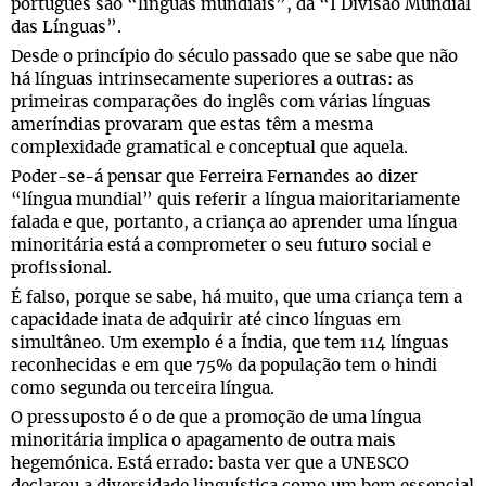
português são “línguas mundiais”, da “I Divisão Mundial
das Línguas”.
Desde o princípio do século passado que se sabe que não
há línguas intrinsecamente superiores a outras: as
primeiras comparações do inglês com várias línguas
ameríndias provaram que estas têm a mesma
complexidade gramatical e conceptual que aquela.
Poder-se-á pensar que Ferreira Fernandes ao dizer
“língua mundial” quis referir a língua maioritariamente
falada e que, portanto, a criança ao aprender uma língua
minoritária está a comprometer o seu futuro social e
profissional.
É falso, porque se sabe, há muito, que uma criança tem a
capacidade inata de adquirir até cinco línguas em
simultâneo. Um exemplo é a Índia, que tem 114 línguas
reconhecidas e em que 75% da população tem o hindi
como segunda ou terceira língua.
O pressuposto é o de que a promoção de uma língua
minoritária implica o apagamento de outra mais
hegemónica. Está errado: basta ver que a UNESCO