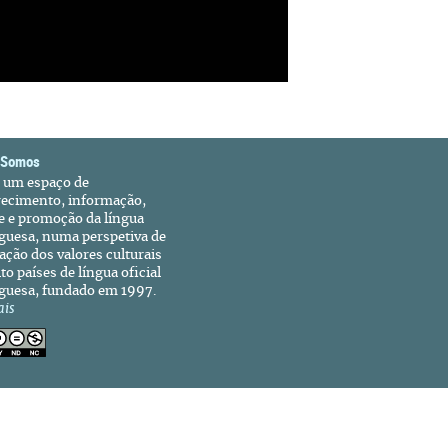
 Somos
é um espaço de
recimento, informação,
e e promoção da língua
guesa, numa perspetiva de
ação dos valores culturais
to países de língua oficial
guesa, fundado em 1997.
ais