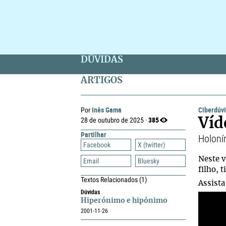
DÚVIDAS
ARTIGOS
Inês Gama
Ciberdúv
Por
385
28 de outubro de 2025 ·
Víd
Partilhar
Holoní
Facebook
X (twitter)
Neste v
Email
Bluesky
filho, 
Textos Relacionados
(1)
Assista
Dúvidas
Hiperónimo e hipónimo
2001-11-26