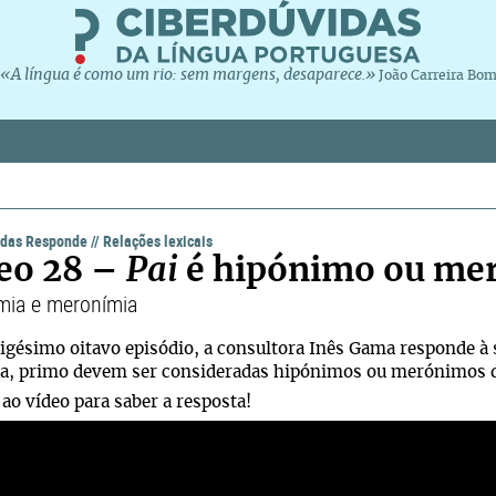
«A língua é como um rio: sem margens, desaparece.»
João Carreira Bo
idas Responde
//
Relações lexicais
eo 28 –
Pai
é hipónimo ou me
mia e meronímia
igésimo oitavo episódio, a consultora Inês Gama responde à s
tia, primo devem ser consideradas hipónimos ou merónimos d
 ao vídeo para saber a resposta!