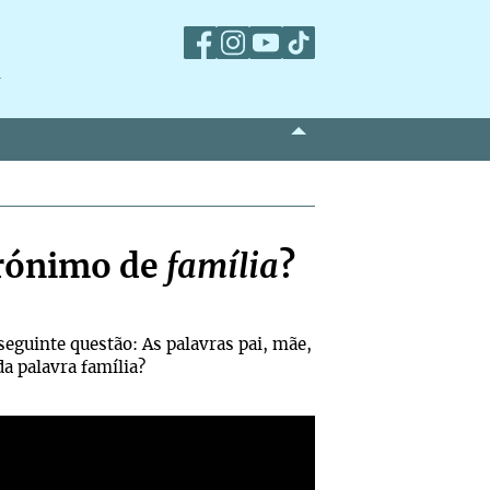
m
rónimo de
família
?
eguinte questão: As palavras pai, mãe,
a palavra família?