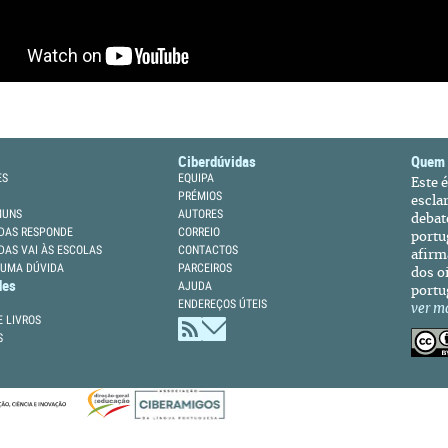
Ciberdúvidas
Quem
ES
EQUIPA
Este 
PRÉMIOS
escla
MUNS
AUTORES
debat
DAS RESPONDE
CORREIO
portu
DAS VAI ÀS ESCOLAS
CONTACTOS
afirm
 UMA DÚVIDA
PARCEIROS
dos oi
des
AJUDA
portu
ENDEREÇOS ÚTEIS
ver m
 LIVROS
S