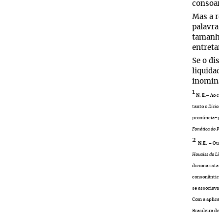
consoan
Mas a r
palavra
tamanha
entreta
Se o di
liquida
inominá
1
N. E
.
–
Ao c
tanto o
Dici
pronúncia-p
Fonética do 
2
N.E.
–
Out
Houaiss da L
dicionarista
consonântica
se associava
Com a aplic
Brasileira d