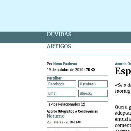
DÚVIDAS
ARTIGOS
Nuno Pacheco
Acordo Or
Por
7K
19 de outubro de 2010 ·
Esp
Partilhar
Facebook
X (twitter)
«Se o d
[portug
Email
Bluesky
Textos Relacionados
(2)
Quem g
Acordo Ortográfico // Controvérsias
adopta
Noturno
entusia
Rui Tavares • 2010-11-01
coment