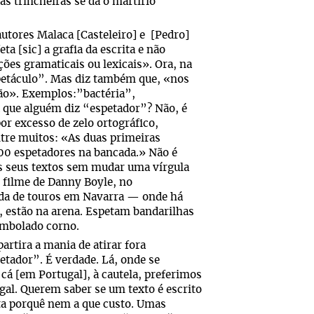
as trincheiras se dá o martírio
utores Malaca [Casteleiro] e [Pedro]
a [sic] a grafia da escrita e não
es gramaticais ou lexicais». Ora, na
spetáculo”. Mas diz também que, «nos
ção». Exemplos:”bactéria”,
 que alguém diz “espetador”? Não, é
r excesso de zelo ortográfico,
ntre muitos: «As duas primeiras
000 espetadores na bancada.» Não é
 os seus textos sem mudar uma vírgula
 filme de Danny Boyle, no
rida de touros em Navarra — onde há
 estão na arena. Espetam bandarilhas
sembolado corno.
artira a mania de atirar fora
ador”. É verdade. Lá, onde se
cá [em Portugal], à cautela, preferimos
gal. Querem saber se um texto é escrito
a porquê nem a que custo. Umas