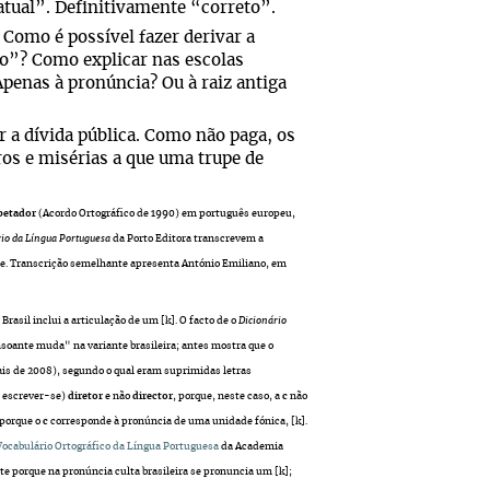
atual”. Definitivamente “correto”.
Como é possível fazer derivar a
lo”? Como explicar nas escolas
penas à pronúncia? Ou à raiz antiga
r a dívida pública. Como não paga, os
ros e misérias a que uma trupe de
petador
(Acordo Ortográfico de 1990) em português europeu,
io da Língua Portuguesa
da Porto Editora transcrevem a
ente. Transcrição semelhante apresenta António Emiliano, em
Brasil inclui a articulação de um [k]. O facto de o
Dicionário
soante muda" na variante brasileira; antes mostra que o
nais de 2008), segundo o qual
eram suprimidas
letras
a escrever-se)
diretor
e não
director
, porque, neste caso, a
c
não
 porque o
c
corresponde à pronúncia de uma unidade fónica, [k].
Vocabulário Ortográfico da Língua Portuguesa
da Academia
e porque na pronúncia culta brasileira se pronuncia um [k];