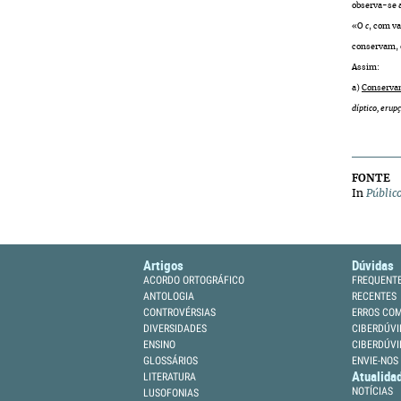
observa-se a
«O
c
, com va
conservam, 
Assim:
a)
Conservam
díptico, erupç
FONTE
In
Públic
Artigos
Dúvidas
ACORDO ORTOGRÁFICO
FREQUENT
ANTOLOGIA
RECENTES
CONTROVÉRSIAS
ERROS CO
DIVERSIDADES
CIBERDÚVI
ENSINO
CIBERDÚVI
GLOSSÁRIOS
ENVIE-NOS
Atualida
LITERATURA
NOTÍCIAS
LUSOFONIAS