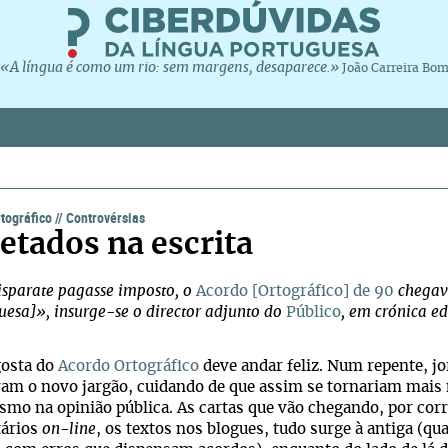
«A língua é como um rio: sem margens, desaparece.»
João Carreira Bo
tográfico
//
Controvérsias
etados na escrita
isparate pagasse imposto, o
Acordo [Ortográfico] de 90
chegava
uesa]», insurge-se o director adjunto do
Público
, em crónica e
osta do
Acordo Ortográfico
deve andar feliz. Num repente, jo
ram o novo jargão, cuidando de que assim se tornariam mai
smo na opinião pública. As cartas que vão chegando, por corre
ários
on-line
, os textos nos blogues, tudo surge à antiga (