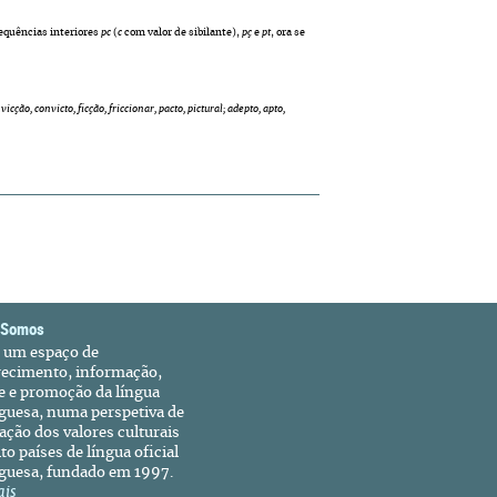
equências interiores
pc
(
c
com valor de sibilante),
pç
e
pt
, ora se
icção, convicto, ficção, friccionar, pacto, pictural; adepto, apto,
 Somos
é um espaço de
recimento, informação,
e e promoção da língua
guesa, numa perspetiva de
ação dos valores culturais
to países de língua oficial
guesa, fundado em 1997.
ais