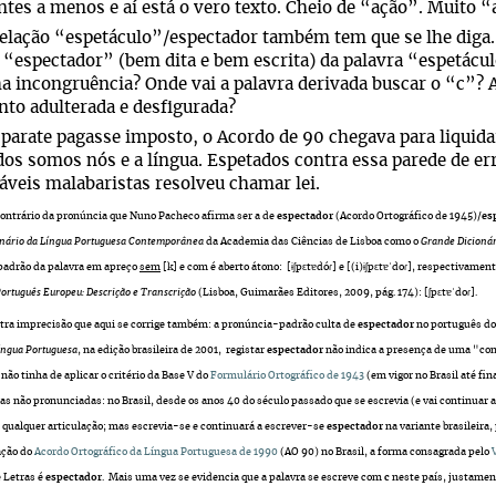
tes a menos e aí está o vero texto. Cheio de “ação”. Muito “
elação “espetáculo”/espectador também tem que se lhe diga. 
 “espectador” (bem dita e bem escrita) da palavra “espetácu
 incongruência? Onde vai a palavra derivada buscar o “c”? A
nto adulterada e desfigurada?
sparate pagasse imposto, o Acordo de 90 chegava para liquida
dos somos nós e a língua. Espetados contra essa parede de er
veis malabaristas resolveu chamar lei.
ontrário da pronúncia que Nuno Pacheco afirma ser a de
espectador
(Acordo Ortográfico de 1945)
/es
onário da Língua Portuguesa Contemporânea
da Academia das Ciências de Lisboa como o
Grande Dicionár
adrão da palavra em apreço
sem
[k] e com é aberto átono: [ɨʃpɛtɐdóɾ] e [(i)ɨʃpɛtɐˈdoɾ], respectivam
Português Europeu: Descrição e Transcrição
(Lisboa, Guimarães Editores, 2009, pág. 174): [ʃpɛtɐˈdoɾ].
ra imprecisão que aqui se corrige também: a pronúncia-padrão culta de
espectador
no português do 
íngua Portuguesa
, na edição brasileira de 2001, registar
espectador
não indica a presença de uma "con
 não tinha de aplicar o critério da Base V do
Formulário Ortográfico de 1943
(em vigor no Brasil até fi
s não pronunciadas: no Brasil, desde os anos 40 do século passado que se escrevia (e vai continuar 
 qualquer articulação; mas escrevia-se e continuará a escrever-se
espectador
na variante brasileira,
ação do
Acordo Ortográfico da Língua Portuguesa de 1990
(AO 90) no Brasil, a forma consagrada pelo
e Letras é
espectador
.
Mais uma vez se evidencia que a palavra se escreve com
c
neste país, justament