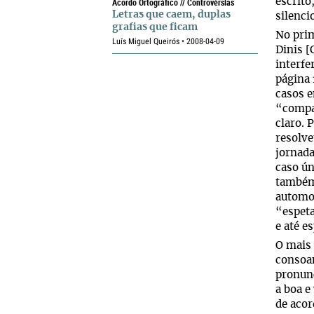
Acordo Ortográfico // Controvérsias
escrito
Letras que caem, duplas
silenci
grafias que ficam
No pri
Luís Miguel Queirós • 2008-04-09
Dinis [
interfe
página 
casos e
“compac
claro. 
resolve
jornada
caso ún
também 
automob
“espeta
e até e
O mais 
consoa
pronunc
a boa e
de aco