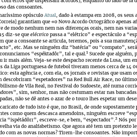
, com erros que dispensam acordos), enquanto do lado de lá d
oso das consoantes.
maríssimo opúsculo
Atual
, dado à estampa em 2008, os seus a
Correia] garantiam que «o Novo Acordo Ortográfico apenas afet
re de modo nenhum nem nas diferenças orais, nem nas variaçõ
15 diz-se que
eléctrico
passa a “elétrico” e espectáculo a “e
m que a consoante se articula, teremos, pois a sua manuten
to”, etc. Mas se ninguém diz “batéria” ou “compato”, será
1
Pronunciamos “espéktadôr”, tal e qual.
Sucede que alguém, po
u ir mais além. Veja-se este despacho recente da Lusa, um e
s da Liga portuguesa de futebol tiveram menos cerca de 14 
ico: esta agência e, com ela, os jornais e revistas que usam
descobriram “espetadores” na Red Bull Air Race, no último
ilismo de Vila Real, no Festival do Sudoeste, até numa cor
dores”, sim, senhor, mas não costumam estar nas bancadas,
spadas, não se dê antes o azar de o touro lhes espetar um de
caricato de tudo isto é que, no Brasil, de onde supostamente p
ntes como quem descasca amendoins, ninguém escreve “espet
2
ia “ispétádôrr”, escreve-se, e bem, “espectador”.
Nós por 
 velha via do analfabetismo. Que agora até tem um pretexto le
rdo com as novas normas? Tirem-lhe consoantes. Não import