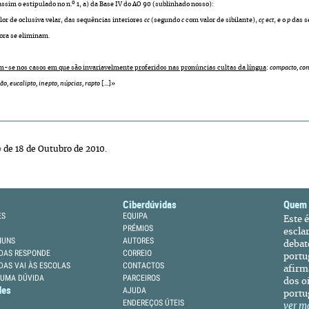
ssim o estipulado no n.º 1, a) da Base IV do AO 90 (sublinhado nosso):
lor de oclusiva velar, das sequências interiores
cc
(segundo
c
com valor de sibilante),
cç
e
ct
, e o
p
das s
ora se eliminam.
-se nos casos em que são invariavelmente proferidos nas pronúncias cultas da língua
:
compacto, conv
ão, eucalipto, inepto, núpcias, rapto
[...]»
o
de 18 de Outubro de 2010.
Ciberdúvidas
Quem
ES
EQUIPA
Este 
PRÉMIOS
escla
MUNS
AUTORES
debat
DAS RESPONDE
CORREIO
portu
DAS VAI ÀS ESCOLAS
CONTACTOS
afirm
 UMA DÚVIDA
PARCEIROS
dos oi
des
AJUDA
portu
ENDEREÇOS ÚTEIS
ver m