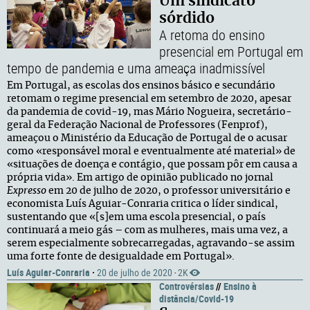
Um sindicato
sórdido
A retoma do ensino
presencial em Portugal em
tempo de pandemia e uma ameaça inadmissível
Em Portugal, as escolas dos ensinos básico e secundário
retomam o regime presencial em setembro de 2020, apesar
da pandemia de covid-19, mas Mário Nogueira, secretário-
geral da Federação Nacional de Professores (Fenprof),
ameaçou o Ministério da Educação de Portugal de o acusar
como «responsável moral e eventualmente até material» de
«situações de doença e contágio, que possam pôr em causa a
própria vida». Em artigo de opinião publicado no jornal
Expresso
em 20 de julho de 2020, o professor universitário e
economista Luís Aguiar-Conraria critica o líder sindical,
sustentando que «[s]em uma escola presencial, o país
continuará a meio gás – com as mulheres, mais uma vez, a
serem especialmente sobrecarregadas, agravando-se assim
uma forte fonte de desigualdade em Portugal».
Luís Aguiar-Conraria
·
20 de julho de 2020
2K
·
Controvérsias
//
Ensino à
distância/Covid-19