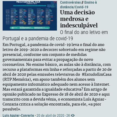
Controvérsias
//
Ensino à
distância/Covid-19
Uma decisão
medrosa e
indesculpável
O final do ano letivo em
Portugal e a pandemia de covid-19
Em Portugal, a pandemia de covid-19 leva o final do ano
letivo de 2019-2020 a decorrer sobretudo em regime não
presencial, conforme um conjunto de medidas
governamentais para evitar a propagação do novo
coronavírus. No ensino básico, as aulas são à distância, com
recurso a plataformas em linha e reforçadas a partir de 20 de
abril de 2020 pelas emissões televisivas do #EstudoEmCasa
(RTP Memória), em apoio também dos alunos sem
equipamento informático adequado nem acesso à Internet.
Mas estará garantida a igualdade educativa? Em artigo de
opinião publicado no Expresso de 18 de abril de 2020 e aqui
transcrito com a devida vénia, o economista Luís Aguiar-
Conraria critica a solução encontrada, para ele, «a pior
possível».
Luís Aguiar-Conraria
·
20 de abril de 2020
2K
·