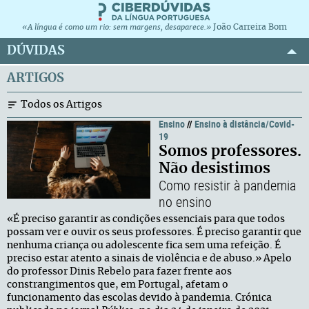
João Carreira Bom
«A língua é como um rio: sem margens, desaparece.»
DÚVIDAS
ARTIGOS
Todos os Artigos
Ensino
//
Ensino à distância/Covid-
19
Somos professores.
Não desistimos
Como resistir à pandemia
no ensino
«É preciso garantir as condições essenciais para que todos
possam ver e ouvir os seus professores. É preciso garantir que
nenhuma criança ou adolescente fica sem uma refeição. É
preciso estar atento a sinais de violência e de abuso.» Apelo
do professor Dinis Rebelo para fazer frente aos
constrangimentos que, em Portugal, afetam o
funcionamento das escolas devido à pandemia. Crónica