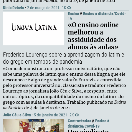
publicada no jornal
Público
, no dia 24 de janeiro de 2021.
Dinis Rebelo
·
2 de março de 2021
1K
·
Ensino
//
Ensino à distância/Covid-
19
«O ensino
online
melhorou a
assiduidade dos
alunos às aulas»
Frederico Lourenço sobre a aprendizagem do latim e
do grego em tempos de pandemia
«Como demonstrar a um professor universitário, que não
sabe uma palavra de latim que o ensino dessa língua que ele
desconhece é algo de grande valor?» Entrevista concedida
pelo professor universitário, classicista e tradutor Frederico
Lourenço ao jornalista João Céu e Silva, a respeito, entre
outros tópicos, da compatibilidade do ensino do latim e do
grego com as aulas à distância. Trabalho publicado no
Diário
de Notícias
de 4 de janeiro de 2021.
João Céu e Silva
·
5 de janeiro de 2021
2K
·
Controvérsias
//
Ensino à
distância/Covid-19