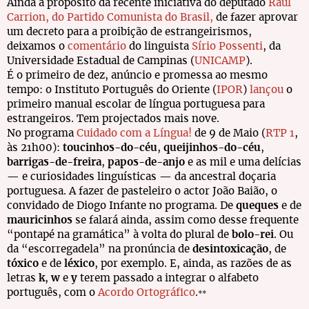
Ainda a propósito da recente iniciativa do deputado
Raul
Carrion, do Partido Comunista do Brasil,
de fazer aprovar
um decreto para a proibição de estrangeirismos,
deixamos o
comentário
do linguista
Sírio Possenti
, da
Universidade Estadual de Campinas (
UNICAMP
).
É o primeiro de dez, anúncio e promessa ao mesmo
tempo: o Instituto Português do Oriente (
IPOR
)
lançou
o
primeiro manual escolar de língua portuguesa para
estrangeiros. Tem projectados mais nove.
No programa
Cuidado com a Língua!
de 9 de Maio (
RTP 1
,
às 21h00):
toucinhos-do-céu
,
queijinhos-do-céu
,
barrigas-de-freira
,
papos-de-anjo
e as mil e uma delícias
— e curiosidades linguísticas — da ancestral doçaria
portuguesa. A fazer de pasteleiro o actor João Baião, o
convidado de Diogo Infante no programa. De
queques
e de
mauricinhos
se falará ainda, assim como desse frequente
“pontapé na gramática” à volta do plural de
bolo-rei
. Ou
da “escorregadela” na pronúncia de
desintoxicação
, de
tóxico
e de
léxico
, por exemplo. E, ainda, as razões de as
letras
k
,
w
e
y
terem passado a integrar o alfabeto
português, com o
Acordo Ortográfico
.
**