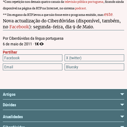
*Com repetição nos demais quatro canais da
televisão pública portuguesa
, ficando ainda
disponível na página da RTP na Internet, no sistema
podcast
.
este
** Um engano da RTP levou a que não fosse este o programa emitido, mas
.
Nova actualização do Ciberdúvidas (disponível, também,
no
Facebook
): segunda-feira, dia 9 de Maio.
Por Ciberdúvidas da língua portuguesa
1K
6 de maio de 2011 ·
Partilhar
Facebook
X (twitter)
Email
Bluesky
Artigos
Dúvidas
Atualidades