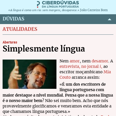
João Carreira Bom
«A língua é como um rio: sem margens, desaparece.»
DÚVIDAS
ATUALIDADES
Aberturas
Simplesmente língua
Nem
amor
, nem
desamor
. A
entrevista, no
jornal
i
,
ao
escritor moçambicano
Mia
Couto
arranca assim:
«
É um dos escritores de
língua portuguesa com
maior destaque a nível mundial. Pensa que a nossa língua
é o nosso maior bem
? Não sei muito bem. Acho que nós
provavelmente glorificamos e veneramos esta entidade a
que chamamos língua portuguesa.»