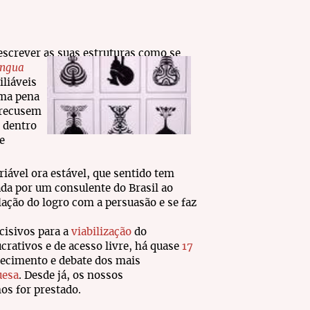
descrever as suas estruturas como se
íngua
liáveis
uma pena
 recusem
o dentro
e
iável ora estável, que sentido tem
da por um consulente do Brasil ao
lação do logro com a persuasão e se faz
cisivos para a
viabilização
do
crativos e de acesso livre, há quase
17
ecimento e debate dos mais
uesa
. Desde já, os nossos
os for prestado.