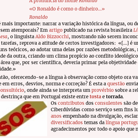
A pronúncia do nome
Ronaldo
«O Ronaldo é como o dinheiro...»
Ronaldo
é mais importante: narrar a variação histórica da língua, ou 
ossem atemporais? Em
artigo
publicado na revista brasileira
L
uesa
, o linguista
Aldo Bizzocchi
, mostrando não serem inconci
 tarefas, reprova a atitude de certos investigadores: «[...] é 
uns teóricos, ao adotar uma delas por razões metodológicas,
ade da outra, criando um clima propício ao conflito ideológic
área que, por ser científica, deveria primar pela objetividade 
idade.»
tão, oferecendo-se a língua à observação como objeto ora var
e em erros, desvios, norma e correção? É esta a
questão
envia
consultório
, onde ainda se interpreta um
provérbio
sobre a re
l destrinça que em Portugal existe entre
tosta
e
torrada
.
Os
contributos
dos
consulentes
são de
Ciberdúvidas como serviço sem fins lu
anos
empenhado na divulgação, esclar
diversificados
temas da
língua portug
agradecimentos por todo o apoio que n