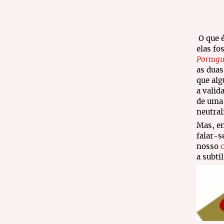
O que 
elas f
Portug
as duas
que alg
a valid
de uma 
neutral
Mas, en
falar-s
nosso
a subti