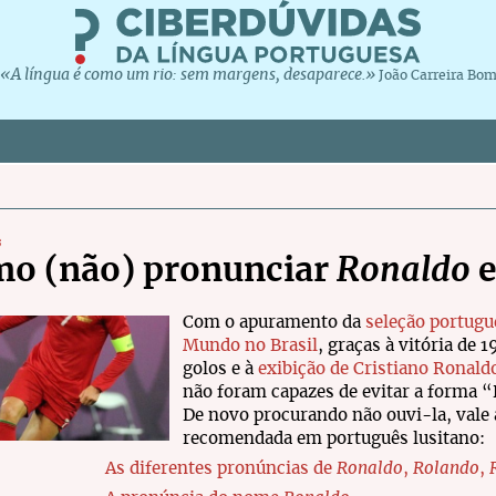
«A língua é como um rio: sem margens, desaparece.»
João Carreira Bo
s
o (não) pronunciar
Ronaldo
e
Com o apuramento da
seleção portugu
Mundo no Brasil
, graças à vitória de 
golos e à
exibição de Cristiano Ronald
não foram capazes de evitar a forma “
De novo procurando não ouvi-la, vale
recomendada em português lusitano:
As diferentes pronúncias de
Ronaldo
,
Rolando
,