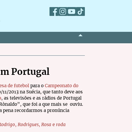
m
m Portugal
esa de futebol
para o
Campeonato do
19/11/2013 na Suécia, que tanto deve aos
o
, as televisões e as rádios de Portugal
Rònaldo”, que foi a que mais se ouviu.
 a pena recordarmos a pronúncia
Rodrigo
,
Rodrigues
,
Rosa
e
roda