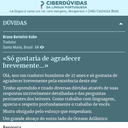
João Carreira Bom
«A língua é como um rio: sem margens, desaparece.»
DÚVIDAS
Bruno Bortolini Kuhn
Tradutor
Santa Maria, Brasil
6K
«Só gostaria de agradecer
brevemente...»
Olá, sou um tradutor brasileiro de 27 anos e só gostaria de
agradecer brevemente pela existência deste
site
.
Tenho aprendido e tirado diversas dúvidas através de suas
respostas incrivelmente detalhadas e das perguntas
pertinentes dos leitores. Como trabalho com linguagem,
aprecio e respeito profundamente o trabalho de vocês.
Muito obrigado pelo esforço que empenham.
Um grande abraço do outro lado do Oceano Atlântico.
Resposta