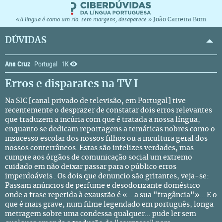
João Carreira Bom
«A língua é como um rio: sem margens, desaparece.»
DÚVIDAS
Ana Cruz
Portugal
1K
Erros e disparates na TV I
Na SIC [canal privado de televisão, em Portugal] tive
recentemente o desprazer de constatar dois erros relevantes
que traduzem a incúria com que é tratada a nossa língua,
enquanto se dedicam reportagens a temáticas nobres como o
insucesso escolar dos nossos filhos ou a incultura geral dos
nossos conterrâneos. Estas são infelizes verdades, mas
cumpre aos órgãos de comunicação social um extremo
cuidado em não deixar passar para o público erros
imperdoáveis . Os dois que denuncio são gritantes, veja-se:
Passam anúncios de perfume e desodorizante doméstico
onde a frase repetida à exaustão é «... a sua "fragância"»... E o
que é mais grave, num filme legendado em português, longa
metragem sobre uma condessa qualquer... pude ler sem