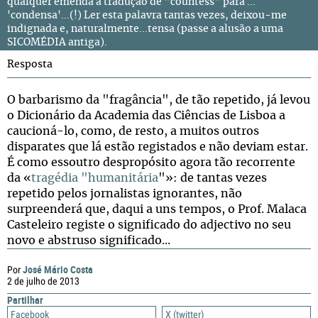
qualquer emenda a tradução de "countess" para ...
'condensa'...(!) Ler esta palavra tantas vezes, deixou-me
indignada e, naturalmente...tensa (passe a alusão a uma
SICOMÉDIA antiga).
Resposta
O barbarismo da "fragância", de tão repetido, já levou
o Dicionário da Academia das Ciências de Lisboa a
caucioná-lo, como, de resto, a muitos outros
disparates que lá estão registados e não deviam estar.
É como essoutro despropósito agora tão recorrente
da «
tragédia "humanitária
"»: de tantas vezes
repetido pelos jornalistas ignorantes, não
surpreenderá que, daqui a uns tempos, o Prof. Malaca
Casteleiro registe o significado do adjectivo no seu
novo e abstruso significado...
José Mário Costa
Por
2 de julho de 2013
Partilhar
Facebook
X (twitter)