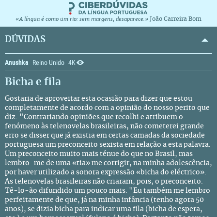
João Carreira Bom
«A língua é como um rio: sem margens, desaparece.»
DÚVIDAS
Anushka
Reino Unido
4K
Bicha e fila
Gostaria de aproveitar esta ocasião para dizer que estou
completamente de acordo com a opinião do nosso perito que
diz: "Contrariando opiniões que recolhi e atribuem o
fenómeno às telenovelas brasileiras, não cometerei grande
erro se disser que já existia em certas camadas da sociedade
portuguesa um preconceito sexista em relação a esta palavra.
Um preconceito muito mais ténue do que no Brasil, mas
lembro-me de uma «tia» me corrigir, na minha adolescência,
por haver utilizado a sonora expressão «bicha do eléctrico».
As telenovelas brasileiras não criaram, pois, o preconceito.
Tê-lo-ão difundido um pouco mais. "Eu também me lembro
perfeitamente de que, já na minha infância (tenho agora 50
anos), se dizia bicha para indicar uma fila (bicha de espera,