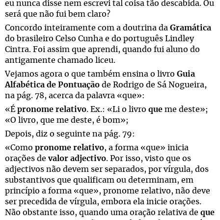
eu nunca disse nem escrevi tal coisa tão descabida. Ou
será que não fui bem claro?
Concordo inteiramente com a doutrina da
Gramática
do brasileiro Celso Cunha e do português Lindley
Cintra. Foi assim que aprendi, quando fui aluno do
antigamente chamado liceu.
Vejamos agora o que também ensina o livro
Guia
Alfabética de Pontuação
de Rodrigo de Sá Nogueira,
na pág. 78, acerca da palavra «que»:
«É
pronome relativo
. Ex.: «Li o livro
que
me deste»;
«O livro, que me deste, é bom»;
Depois, diz o seguinte na pág. 79:
«Como
pronome relativo
, a forma «que» inicia
orações de
valor adjectivo
. Por isso, visto que os
adjectivos não devem ser separados, por vírgula, dos
substantivos que qualificam ou determinam, em
princípio a forma «que», pronome relativo, não deve
ser precedida de vírgula, embora ela inicie orações.
Não obstante isso, quando uma oração relativa de
que