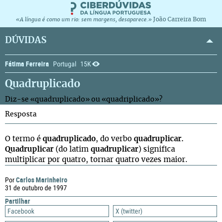
João Carreira Bom
«A língua é como um rio: sem margens, desaparece.»
DÚVIDAS
Fátima Ferreira
Portugal
15K
Quadruplicado
Diz-se «quadruplicado» ou «quadriplicado»?
Resposta
O termo é
quadruplicado
, do verbo
quadruplicar.
Quadruplicar
(do latim
quadruplicar
) significa
multiplicar por quatro, tornar quatro vezes maior.
Carlos Marinheiro
Por
31 de outubro de 1997
Partilhar
Facebook
X (twitter)