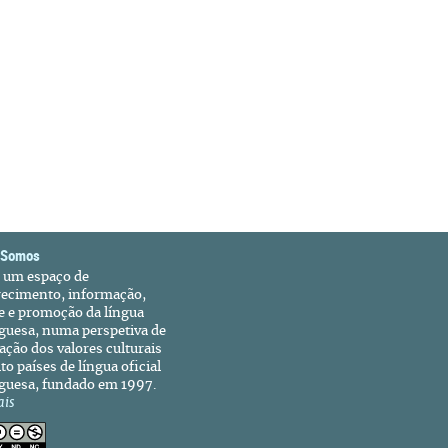
 Somos
é um espaço de
recimento, informação,
e e promoção da língua
guesa, numa perspetiva de
ação dos valores culturais
to países de língua oficial
guesa, fundado em 1997.
ais