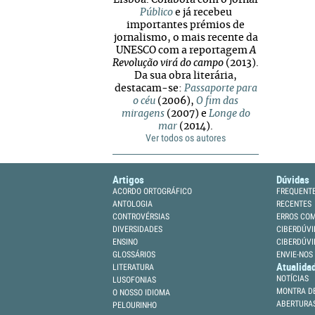
Lisboa. Colabora com o jornal
Público
e já recebeu
importantes prémios de
jornalismo, o mais recente da
UNESCO com a reportagem
A
Revolução virá do campo
(2013).
Da sua obra literária,
destacam-se:
Passaporte para
o céu
(2006),
O fim das
miragens
(2007) e
Longe do
mar
(2014).
Ver todos os autores
Artigos
Dúvidas
ACORDO ORTOGRÁFICO
FREQUENT
ANTOLOGIA
RECENTES
CONTROVÉRSIAS
ERROS CO
DIVERSIDADES
CIBERDÚVI
ENSINO
CIBERDÚVI
GLOSSÁRIOS
ENVIE-NOS
Atualida
LITERATURA
NOTÍCIAS
LUSOFONIAS
MONTRA DE
O NOSSO IDIOMA
ABERTURA
PELOURINHO