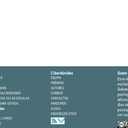
Ciberdúvidas
Quem
ES
EQUIPA
Este 
PRÉMIOS
escla
MUNS
AUTORES
debat
DAS RESPONDE
CORREIO
portu
DAS VAI ÀS ESCOLAS
CONTACTOS
afirm
 UMA DÚVIDA
PARCEIROS
dos oi
des
AJUDA
portu
ENDEREÇOS ÚTEIS
ver m
 LIVROS
S