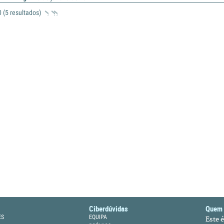
 0 (5 resultados)
Ciberdúvidas
Quem
ES
EQUIPA
Este 