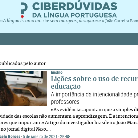
«A língua é como um rio: sem margens, desaparece.»
João Carreira Bo
publicados pelo autor
Ensino
Lições sobre o uso de recu
educação
A importância da intencionalidade 
professores
«As evidências apontam que a simples d
vidade das escolas não aumentam a aprendizagem. É a intenciona
ores que importam.» Artigo do investigador brasileiro João Mar
 no jornal digital
Nexo
....
celo Borges
5 de janeiro de 2021
2K
·
·