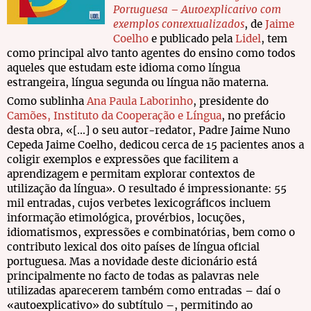
Portuguesa – Autoexplicativo com
exemplos contextualizados
, de
Jaime
Coelho
e publicado pela
Lidel
, tem
como principal alvo tanto agentes do ensino como todos
aqueles que estudam este idioma como língua
estrangeira, língua segunda ou língua não materna.
Como sublinha
Ana Paula Laborinho
, presidente do
Camões, Instituto da Cooperação e Língua
, no prefácio
desta obra, «[...] o seu autor-redator, Padre Jaime Nuno
Cepeda Jaime Coelho, dedicou cerca de 15 pacientes anos a
coligir exemplos e expressões que facilitem a
aprendizagem e permitam explorar contextos de
utilização da língua». O resultado é impressionante: 55
mil entradas, cujos verbetes lexicográficos incluem
informação etimológica, provérbios, locuções,
idiomatismos, expressões e combinatórias, bem como o
contributo lexical dos oito países de língua oficial
portuguesa. Mas a novidade deste dicionário está
principalmente no facto de todas as palavras nele
utilizadas aparecerem também como entradas – daí o
«autoexplicativo» do subtítulo –, permitindo ao