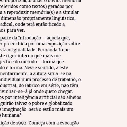
l». Importa aqui dizer o óbvio: memória
referidos como textos) gerados por
enda a reproduzir memória(s) e a simular
 dimensão propriamente linguística,
adical, onde terá então ficado a
os para ver.
 parte da Introdução – aquela que,
ser preenchida por uma exposição sobre
sta originalidade, Fernanda Irene
ste rigor interno que mais me
bjecto e do método – forma que
o e forma. Nesse sentido, a este
mentarmente, a autora situa-se na
individual num processo de trabalho, o
dustrial, do fabrico em série, não têm
divinhar-se-á já onde quero chegar:
por inteligência artificial são alheios
guirão talvez o pobre e globalizado
 e imaginação. Será o estilo mais um
de humana?
edição de 1992. Começa com a evocação