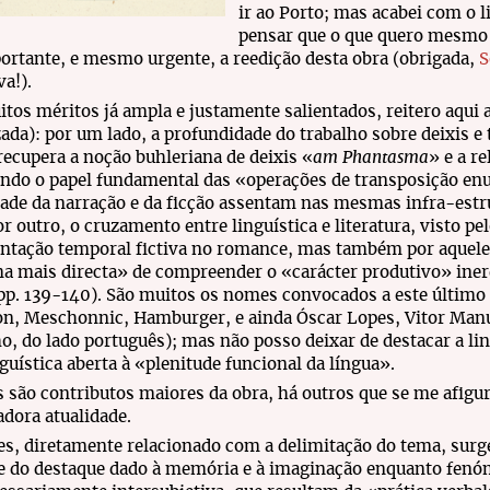
ir ao Porto; mas acabei com o l
pensar que o que quero mesmo é
ortante, e mesmo urgente, a reedição desta obra (obrigada,
S
va!).
tos méritos já ampla e justamente salientados, reitero aqui
zada): por um lado, a profundidade do trabalho sobre deixis e 
recupera a noção buhleriana de deixis «
am Phantasma
» e a r
ndo o papel fundamental das «operações de transposição enu
dade da narração e da ficção assentam nas mesmas infra-estrut
or outro, o cruzamento entre linguística e literatura, visto pe
ntação temporal fictiva no romance, mas também por aquele 
a mais directa» de compreender o «carácter produtivo» ineren
pp. 139-140). São muitos os nomes convocados a este últim
n, Meschonnic, Hamburger, e ainda Óscar Lopes, Vitor Manue
o, do lado português); mas não posso deixar de destacar a l
nguística aberta à «plenitude funcional da língua».
s são contributos maiores da obra, há outros que se me afig
dora atualidade.
s, diretamente relacionado com a delimitação do tema, surge
e do destaque dado à memória e à imaginação enquanto fenó