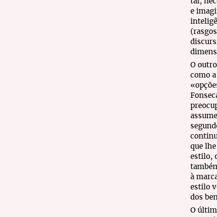
tal, ne
e imagi
intelig
(rasgos
discurs
dimensã
O outro
como a 
«opções
Fonseca
preocup
assumem
segundo
continu
que lhe
estilo,
também 
à marca
estilo 
dos ben
O últim