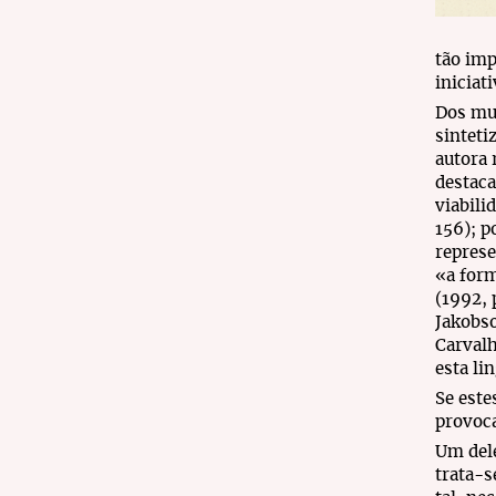
tão imp
iniciati
Dos mui
sinteti
autora 
destaca
viabili
156); p
represe
«a form
(1992, 
Jakobso
Carvalh
esta li
Se este
provoca
Um dele
trata-s