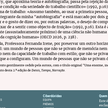
ry, que aproxima teoria e autobiografia; passa pela rejeição
e condição «da seriedade do trabalho científico» (1992, p.1
a de trabalho: «Assumo também, ao usar a primeira pessoa, 
ntegrante da minha "autobiografia" e está marcado por dois g
r e o gosto de dizer ou, por outras palavras, o desejo de c
xar de a sentir como objecto de fruição» (1992, p.16). Esta é
nte (assustadoramente próximo) de uma ciência não humana 
 da cognição humana» (OECD 2026, p. 238) .
a, Professora Fernanda Irene, por preservar um outro horiz
el: um mundo de pessoas que não se privam de memória nem 
o nem da capacidade de trabalho com estilo; que não se priv
 que a configuram. Um mundo de pessoas que não se privam 
xto gentilmente cedido pela autora, com o título original "Uma enorme, in
to desta 2.ª edição de
Deixis, Tempo, Narração
.
Ciberdúvidas
Quem
ES
EQUIPA
Este 
PRÉMIOS
escla