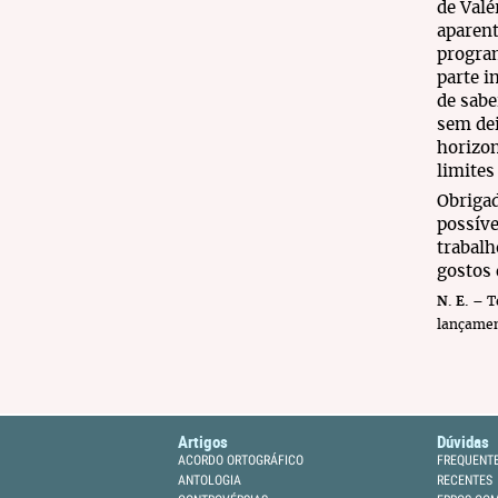
de Valé
aparent
program
parte i
de sabe
sem dei
horizo
limites
Obrigad
possív
trabalh
gostos
N. E.
– Te
lançamen
Artigos
Dúvidas
ACORDO ORTOGRÁFICO
FREQUENT
ANTOLOGIA
RECENTES