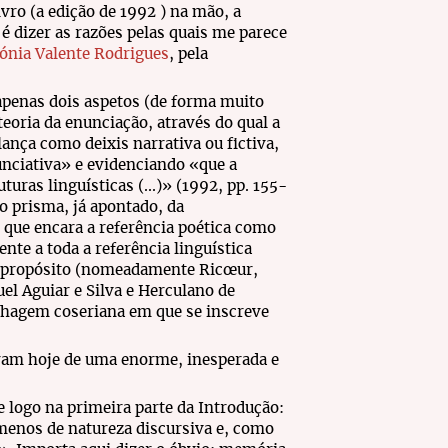
ivro (a edição de 1992 ) na mão, a
 dizer as razões pelas quais me parece
ónia Valente Rodrigues
, pela
 apenas dois aspetos (de forma muito
teoria da enunciação, através do qual a
elança como deixis narrativa ou fictiva,
nciativa» e evidenciando «que a
uras linguísticas (...)» (1992, pp. 155-
lo prisma, já apontado, da
que encara a referência poética como
te a toda a referência linguística
o propósito (nomeadamente Ricœur,
l Aguiar e Silva e Herculano de
inhagem coseriana em que se inscreve
uram hoje de uma enorme, inesperada e
 logo na primeira parte da Introdução:
menos de natureza discursiva e, como