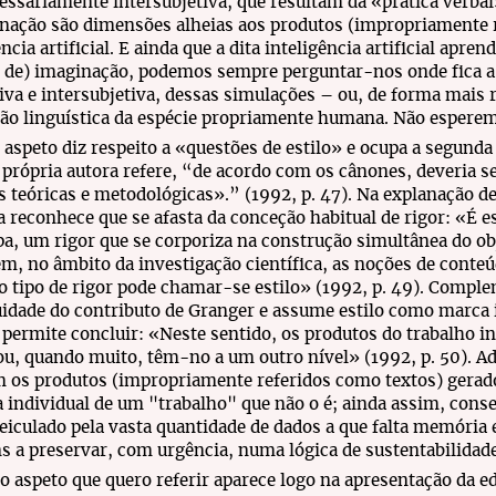
cessariamente intersubjetiva, que resultam da «prática verba
nação são dimensões alheias aos produtos (impropriamente 
ência artificial. E ainda que a dita inteligência artificial apr
 de) imaginação, podemos sempre perguntar-nos onde fica a
iva e intersubjetiva, dessas simulações – ou, de forma mais r
o linguística da espécie propriamente humana. Não esperem
 aspeto diz respeito a «questões de estilo» e ocupa a segunda
própria autora refere, “de acordo com os cânones, deveria 
 teóricas e metodológicas».” (1992, p. 47). Na explanação de
 reconhece que se afasta da conceção habitual de rigor: «É e
a, um rigor que se corporiza na construção simultânea do o
, no âmbito da investigação científica, as noções de conteúd
 tipo de rigor pode chamar-se estilo» (1992, p. 49). Comple
idade do contributo de Granger e assume estilo como marca 
 permite concluir: «Neste sentido, os produtos do trabalho in
 ou, quando muito, têm-no a um outro nível» (1992, p. 50). A
os produtos (impropriamente referidos como textos) gerados 
 individual de um "trabalho" que não o é; ainda assim, conse
veiculado pela vasta quantidade de dados a que falta memória
s a preservar, com urgência, numa lógica de sustentabilida
o aspeto que quero referir aparece logo na apresentação da 