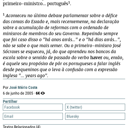
1
primeiro-ministro… português
.
1
Aconteceu no último debate parlamentar sobre o défice
das contas do Estado e, mais recentemente, na declaração
sobre a acumulação de reformas com o ordenado de
ministros de membros do seu Governo. Repetindo sempre
que foi caso disso o "há anos atrás…" e o "há dias atrás…",
não se sabe o que mais temer. Ou o primeiro-ministro José
Sócrates se esqueceu, já, do que aprendeu nos bancos da
escola sobre o sentido de passado do verbo
haver
ou, então,
é aquele seu propósito de pôr os portugueses a falar inglês
desde pequeninos que o leva à confusão com a expressão
inglesa "... years ago".
José Mário Costa
Por
6K
6 de junho de 2005 ·
Partilhar
Facebook
X (twitter)
Email
Bluesky
Textos Relacionados
(4)