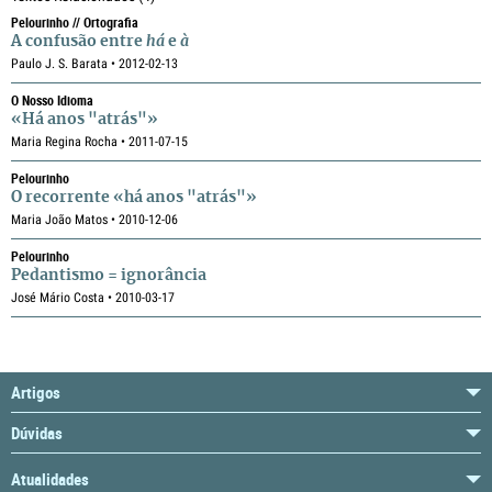
Pelourinho // Ortografia
A confusão entre
há
e
à
Paulo J. S. Barata • 2012-02-13
O Nosso Idioma
«Há anos "atrás"»
Maria Regina Rocha • 2011-07-15
Pelourinho
O recorrente «há anos "atrás"»
Maria João Matos • 2010-12-06
Pelourinho
Pedantismo = ignorância
José Mário Costa • 2010-03-17
Artigos
Dúvidas
Atualidades