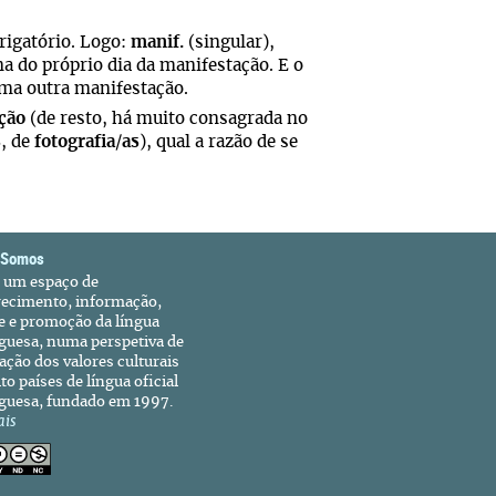
rigatório. Logo:
manif.
(singular),
a do próprio dia da manifestação. E o
uma outra manifestação.
ção
(de resto, há muito consagrada no
s
, de
fotografia
/
as
), qual a razão de se
 Somos
é um espaço de
recimento, informação,
e e promoção da língua
guesa, numa perspetiva de
ação dos valores culturais
to países de língua oficial
guesa, fundado em 1997.
ais