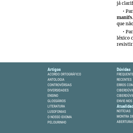
já clar
• Par
manifs
que não
• Par
léxico
resisti
Artigos
Dúvidas
ACORDO ORTOGRÁFICO
FREQUENT
ANTOLOGIA
RECENTES
CONTROVÉRSIAS
ERROS CO
DIVERSIDADES
CIBERDÚVI
ENSINO
CIBERDÚVI
GLOSSÁRIOS
ENVIE-NOS
Atualida
LITERATURA
NOTÍCIAS
LUSOFONIAS
MONTRA DE
O NOSSO IDIOMA
ABERTURA
PELOURINHO