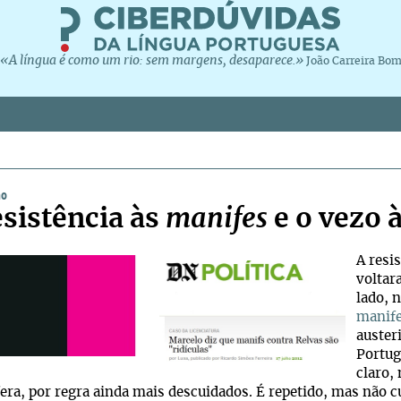
«A língua é como um rio: sem margens, desaparece.»
João Carreira Bo
ho
esistência às
manifes
e o vezo 
A resi
voltar
lado, 
manife
auster
Portug
claro,
era, por regra ainda mais descuidados. É repetido, mas não 