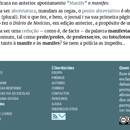
ificara no anterior apontamento "
Manifs
" e
manifes
:
a ser
abreviatura
, mandam as regas, o
ponto abreviativo
é ob
.
(plural). Foi o que fez, e bem, o jornal
i
na sua primeira págin
 fez o
Diário de Notícias
, em edição anterior, a propósito de 
a ser uma
redução
– como é, de facto – da palavra
manifesta
 comum, tal como
profe
/
profes
, de
professor
/
es
, ou
foto/foto
r tanto à
manife
e às
manifes
? Se nem a polícia as impediu...
Ciberdúvidas
Quem
ES
EQUIPA
Este 
PRÉMIOS
escla
MUNS
AUTORES
debat
DAS RESPONDE
CORREIO
portu
DAS VAI ÀS ESCOLAS
CONTACTOS
afirm
 UMA DÚVIDA
PARCEIROS
dos oi
des
AJUDA
portu
ENDEREÇOS ÚTEIS
ver m
 LIVROS
S