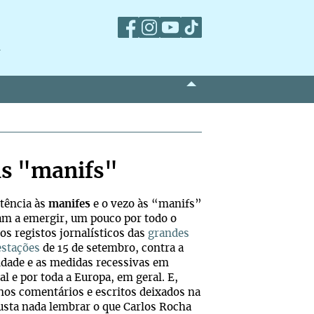
m
às "manifs"
stência às
manifes
e o vezo às “manifs”
am a emergir, um pouco por todo o
nos registos jornalísticos das
grandes
stações
de 15 de setembro, contra a
idade e as medidas recessivas em
al e por toda a Europa, em geral. E,
 nos comentários e escritos deixados na
custa nada lembrar o que Carlos Rocha