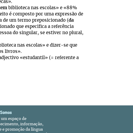
ecas».
tem
biblioteca nas escolas» e «88%
jeito é composto por uma expressão de
ida de um termo preposicionado (
da
onado que especifica a referência
ssoa do singular, se estiver no plural,
blioteca nas escolas» e dizer-se que
s livros».
adjectivo «estudantil» (= referente a
 Somos
é um espaço de
recimento, informação,
e e promoção da língua