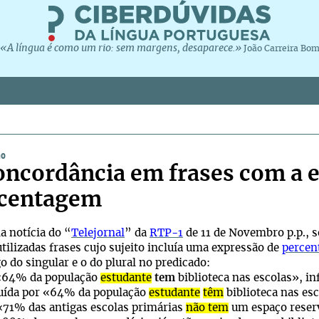
«A língua é como um rio: sem margens, desaparece.»
João Carreira Bo
ho
oncordância em frases com a 
centagem
otícia do “
Telejornal
” da
RTP-1
de 11 de Novembro p.p., so
tilizadas frases cujo sujeito incluía uma expressão de
perce
 do singular e o do plural no predicado:
64% da população
estudante
tem
biblioteca nas escolas», i
tuída por «64% da população
estudante
têm
biblioteca nas es
71% das antigas escolas primárias
não tem
um espaço reserva