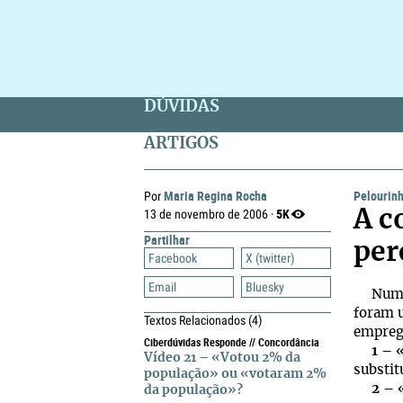
DÚVIDAS
ARTIGOS
Maria Regina Rocha
Pelourin
Por
5K
13 de novembro de 2006 ·
A c
Partilhar
per
Facebook
X (twitter)
Email
Bluesky
Numa n
foram u
Textos Relacionados
(4)
emprego
Ciberdúvidas Responde // Concordância
1 –
«
Vídeo 21 – «Votou 2% da
substi
população» ou «votaram 2%
2 –
«
da população»?