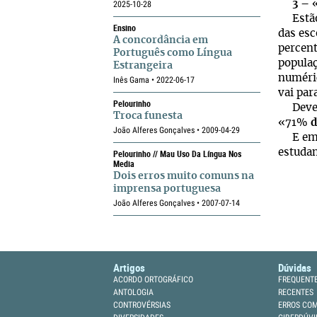
3 –
«
2025-10-28
Estão 
Ensino
das es
A concordância em
percent
Português como Língua
popula
Estrangeira
numéric
Inês Gama • 2022-06-17
vai para
Pelourinho
Deveri
Troca funesta
«71%
d
João Alferes Gonçalves • 2009-04-29
E em v
estuda
Pelourinho // Mau Uso Da Língua Nos
Media
Dois erros muito comuns na
imprensa portuguesa
João Alferes Gonçalves • 2007-07-14
Artigos
Dúvidas
ACORDO ORTOGRÁFICO
FREQUENT
ANTOLOGIA
RECENTES
CONTROVÉRSIAS
ERROS CO