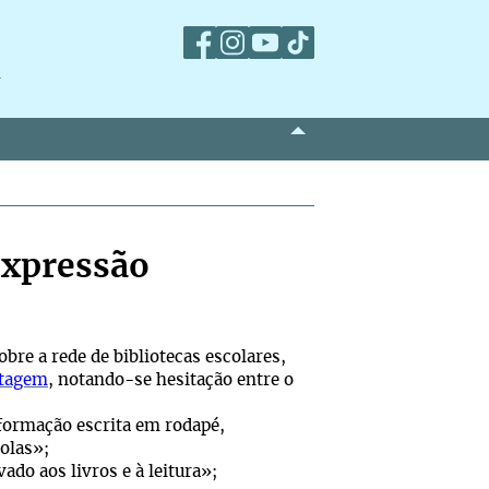
m
expressão
bre a rede de bibliotecas escolares,
ntagem
, notando-se hesitação entre o
nformação escrita em rodapé,
colas»;
do aos livros e à leitura»;