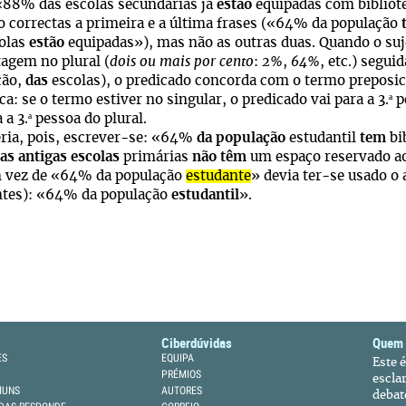
88% das escolas secundárias já
estão
equipadas com bibliot
correctas a primeira e a última frases («64% da população
colas
estão
equipadas»), mas não as outras duas. Quando o su
agem no plural (
dois ou mais por cento
:
2%
,
64%
, etc.) segu
ção,
das
escolas), o predicado concorda com o termo preposici
ª
a: se o termo estiver no singular, o predicado vai para a 3.
pe
ª
 a 3.
pessoa do plural.
a, pois, escrever-se: «64%
da população
estudantil
tem
bi
as antigas escolas
primárias
não têm
um espaço reservado ao
ez de «64% da população
estudante
» devia ter-se usado o 
ntes): «64% da população
estudantil
».
Ciberdúvidas
Quem
ES
EQUIPA
Este 
PRÉMIOS
escla
MUNS
AUTORES
debat