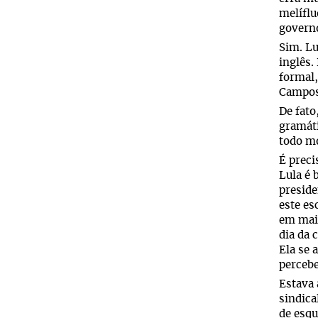
melíflu
governo
Sim. Lu
inglês.
formal,
Campos
De fato
gramáti
todo mo
É preci
Lula é 
preside
este es
em maio
dia da 
Ela se 
percebe
Estava 
sindica
de esqu