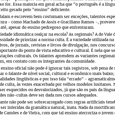
so for. Essa maioria em geral acha que "o português é a líng
eito gerado pelo "ensino" deficiente.
falam e escrevem bem costumam ser exceções, talentos espec
itura - como Machado de Assis e Graciliano Ramos -, provave
 até, apesar do ensino pedregoso que enfrentaram.
iedade idiomática realçar na escola? As regionais? A do Vale
ssidade de priorizar a norma culta. É a variedade utilizada na 
ivos, de jornais, revistas e livros de divulgação, nos concursos
portante do ponto de vista educativo e cultural. É nela que s
tações culturais. Os falantes aprendem as variantes regionais
im, em contato com os integrantes da comunidade.
 ensino oficial não pode é ignorar tais registros, sob pena de 
zar o falante de nível social, cultural e econômico mais baix
alidades lingüísticas e por isso fala "errado" - agramatical
de culta, às vezes exacerbada por velhos modelos lusitanos. 
er esquecidos ou desvalorizados, já que são os pais da língua
des não-cultas deve ser dada nos cursos adequados.
ante não pode ser sobrecarregado com regras artificiais tene
ser inferidas da gramática natural, inata. Nada da mortifican
de Camões e de Vieira, com que tal ensino aterroriza o jovem 