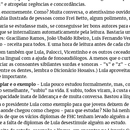
" e atropelar regências e concordâncias.
 enormemente. Como? Muita conversa, o atentíssimo ouvido 
ia ilustrada de pessoas como Frei Betto, algum polimento, m
ria se estudasse mais, se conseguisse ler bons autores para
que se internalizam automaticamente pela leitura. Bastaria um
s: Graciliano Ramos, João Ubaldo Ribeiro, Luis Fernando Ve
 - receita para todos. E uma hora de leitura antes de cada c
om também que Lula, Palocci, Vicentinho e os outros cecead
a lingual com a ajuda de fonoaudiólogos. A menos que o cur
iar as consoantes sibilantes surdas e sonoras - "s" e "z" -
entre os dentes, lembra o Dicionário Houaiss.) Lula aproveita
 importante.
plar e o exemplo
- Lula pouco estudou formalmente, mas, c
o semelhante, "subiu" na vida. E subiu, todos viram, à custa 
apacidade inata de liderança e de muita conversa. Bastou a lín
a o presidente Lula como exemplo para que jovens deixem de 
 aonde chegou como chegou - para que estudar? Não há nenh
is de que os vários diplomas de FHC tenham levado alguém a 
e a falta de diplomas de Lula desestimule alguém ao estudo.