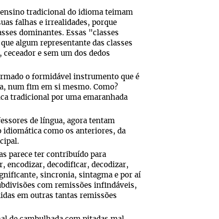
 ensino tradicional do idioma teimam
uas falhas e irrealidades, porque
asses dominantes. Essas "classes
que algum representante das classes
r, ceceador e sem um dos dedos
formado o formidável instrumento que é
ngua, num fim em si mesmo. Como?
tica tradicional por uma emaranhada
essores de língua, agora tentam
ão idiomática como os anteriores, da
cipal.
s parece ter contribuído para
, encodizar, decodificar, decodizar,
ignificante, sincronia, sintagma e por aí
ubdivisões com remissões infindáveis,
idas em outras tantas remissões