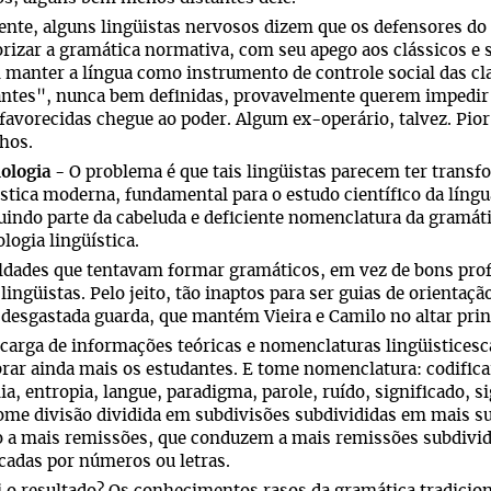
nte, alguns lingüistas nervosos dizem que os defensores do
rizar a gramática normativa, com seu apego aos clássicos e s
manter a língua como instrumento de controle social das cl
ntes", nunca bem definidas, provavelmente querem impedir 
avorecidas chegue ao poder. Algum ex-operário, talvez. Pio
hos.
ologia
- O problema é que tais lingüistas parecem ter trans
ística moderna, fundamental para o estudo científico da lí
uindo parte da cabeluda e deficiente nomenclatura da gramá
logia lingüística.
ldades que tentavam formar gramáticos, em vez de bons prof
lingüistas. Pelo jeito, tão inaptos para ser guias de orientaç
 desgastada guarda, que mantém Vieira e Camilo no altar prin
carga de informações teóricas e nomenclaturas lingüisticesca
ar ainda mais os estudantes. E tome nomenclatura: codificar
ia, entropia, langue, paradigma, parole, ruído, significado, s
tome divisão dividida em subdivisões subdivididas em mais s
 a mais remissões, que conduzem a mais remissões subdivid
icadas por números ou letras.