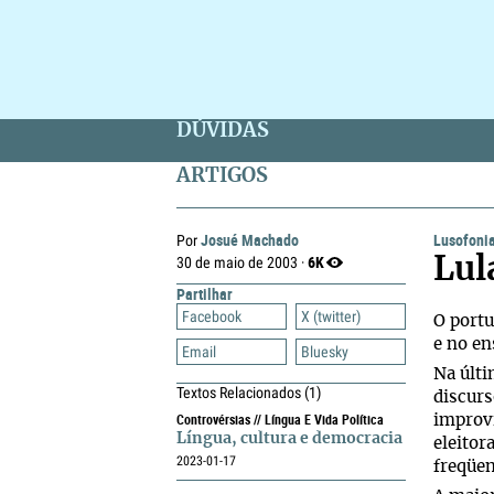
DÚVIDAS
ARTIGOS
Josué Machado
Lusofoni
Por
6K
30 de maio de 2003 ·
Lul
Partilhar
Facebook
X (twitter)
O portu
e no en
Email
Bluesky
Na últi
Textos Relacionados
(1)
discurs
Controvérsias // Língua E Vida Política
improvi
Língua, cultura e democracia
eleitor
2023-01-17
freqüe