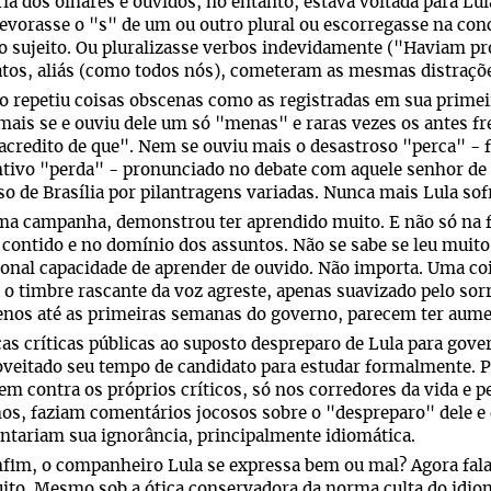
ia dos olhares e ouvidos, no entanto, estava voltada para Lul
evorasse o "s" de um ou outro plural ou escorregasse na con
o sujeito. Ou pluralizasse verbos indevidamente ("Haviam pr
tos, aliás (como todos nós), cometeram as mesmas distraçõ
o repetiu coisas obscenas como as registradas em sua primei
ais se e ouviu dele um só "menas" e raras vezes os antes f
acredito de que". Nem se ouviu mais o desastroso "perca" - 
tivo "perda" - pronunciado no debate com aquele senhor de 
so de Brasília por pilantragens variadas. Nunca mais Lula sof
ima campanha, demonstrou ter aprendido muito. E não só na
contido e no domínio dos assuntos. Não se sabe se leu muit
onal capacidade de aprender de ouvido. Não importa. Uma coi
 o timbre rascante da voz agreste, apenas suavizado pelo sorr
nos até as primeiras semanas do governo, parecem ter aume
as críticas públicas ao suposto despreparo de Lula para gove
oveitado seu tempo de candidato para estudar formalmente. Po
em contra os próprios críticos, só nos corredores da vida e p
s, faziam comentários jocosos sobre o "despreparo" dele e
ntariam sua ignorância, principalmente idiomática.
fim, o companheiro Lula se expressa bem ou mal? Agora fal
ito. Mesmo sob a ótica conservadora da norma culta do idio