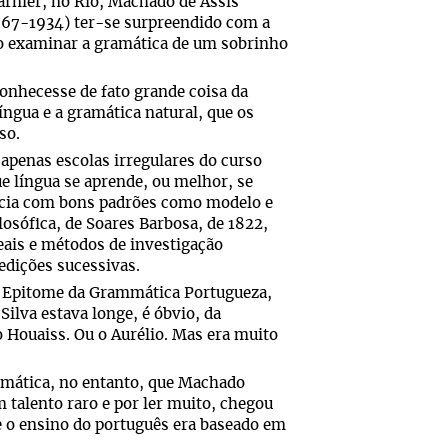
arnier, no Rio, Machado de Assis
867-1934) ter-se surpreendido com a
ao examinar a gramática de um sobrinho
onhecesse de fato grande coisa da
ngua e a gramática natural, que os
so.
apenas escolas irregulares do curso
e língua se aprende, ou melhor, se
ência com bons padrões como modelo e
losófica, de Soares Barbosa, de 1822,
eais e métodos de investigação
edições sucessivas.
 a Epitome da Grammática Portugueza,
ilva estava longe, é óbvio, da
o Houaiss. Ou o Aurélio. Mas era muito
ramática, no entanto, que Machado
m talento raro e por ler muito, chegou
ue o ensino do português era baseado em