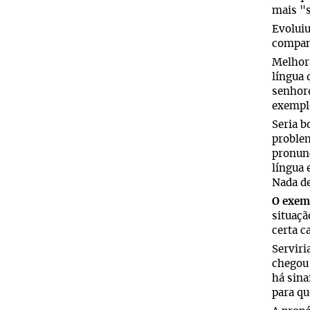
mais "s
Evoluiu
companh
Melhora
língua 
senhore
exemplo
Seria b
problem
pronunc
língua 
Nada de
O exem
situaçã
certa c
Serviri
chegou
há sina
para qu