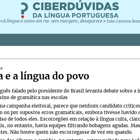
«A língua é como um rio: sem margens, desaparece.»
João Carreira Bo
as
a e a língua do povo
guês falado pelo presidente do Brasil levanta debate sobre a 
sino de gramática nas escolas
ma campanha eleitoral, parece que nenhum candidato criticou
o ou por supostos erros gramaticais, embora tivesse havido 
so de todos eles. Escorregões em relação à língua culta, cla
ais, no entanto, havia equipes filtrando bobagens agudas. M
ntes. Não houve quem não escorregasse de vez em quando.