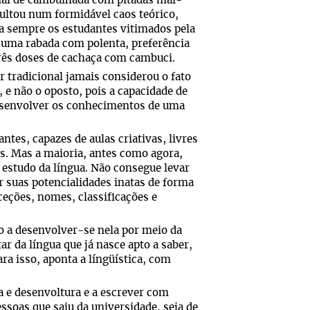
onal de cambulhada com pitadas mal-
sultou num formidável caos teórico,
ra sempre os estudantes vitimados pela
 uma rabada com polenta, preferência
três doses de cachaça com cambuci.
 tradicional jamais considerou o fato
, e não o oposto, pois a capacidade de
esenvolver os conhecimentos de uma
ntes, capazes de aulas criativas, livres
is. Mas a maioria, antes como agora,
estudo da língua. Não consegue levar
r suas potencialidades inatas de forma
xceções, nomes, classificações e
do a desenvolver-se nela por meio da
ar da língua que já nasce apto a saber,
 isso, aponta a língüística, com
a e desenvoltura e a escrever com
soas que saiu da universidade, seja de