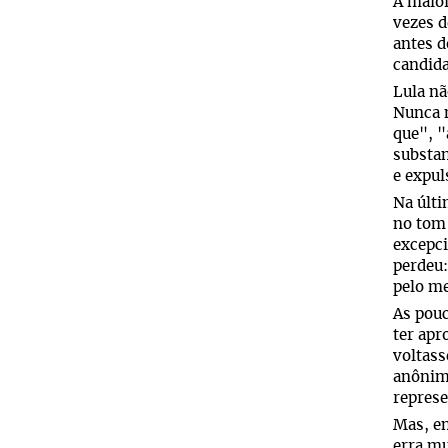
A maior
vezes d
antes d
candida
Lula nã
Nunca m
que", "
substan
e expul
Na últ
no tom 
excepci
perdeu:
pelo me
As pouc
ter apr
voltass
anônimo
represe
Mas, en
erra mu