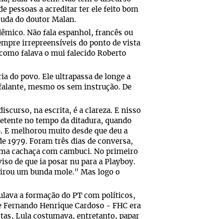
 pessoas a acreditar ter ele feito bom
juda do doutor Malan.
dêmico. Não fala espanhol, francês ou
empre irrepreensíveis do ponto de vista
 como falava o mui falecido Roberto
ia do povo. Ele ultrapassa de longe a
falante, mesmo os sem instrução. De
iscurso, na escrita, é a clareza. E nisso
petente no tempo da ditadura, quando
. E melhorou muito desde que deu a
de 1979. Foram três dias de conversa,
tima cachaça com cambuci. No primeiro
so de que ia posar nu para a Playboy.
 virou um bunda mole." Mas logo o
culava a formação do PT com políticos,
o e Fernando Henrique Cardoso - FHC era
stas, Lula costumava, entretanto, papar