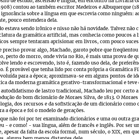
sito de estudo, ascensão e língua, em encontro na Livraria G
1908) contou ao também escritor Medeiros e Albuquerque (1
 ignorância sobre a língua em que escrevia como ninguém: 
te, pouco entendera dela.
 estava sendo irônico e nisso não há novidade. Talvez não c
atura da gramática artificial, mas conhecia como poucos a lí
cos sempre tentaram aprisionar em livros, com pouco suces
e preciso provar algo, Machado, garoto pobre que freqüentou 
o, perto do morro, onde vivia no Rio, é mais uma prova de qu
lve lendo e escrevendo, isto é, fazendo uso dela, de prefer
o. É provável que tenha lido por conta própria a Gramática Fi
voluída para a época; aproximava-se em alguns pontos de id
tica da moderna gramática gerativo-transformacional e teve 
autodidatismo de lastro tradicional, Machado leu por certo
odução do bom dicionário de Moraes Silva, de 1813. O Moraes S
ogia, dos recursos e da sofisticação de um dicionário como 
a a época e foi o modelo de gerações.
 que não foi por ter examinado dicionários e uma ou outra g
u - e como! - sua língua, além de francês e inglês. Por ser u
e, apesar da falta da escola formal, num século, o XIX, em q
os, alguns bem menos distantes dele.