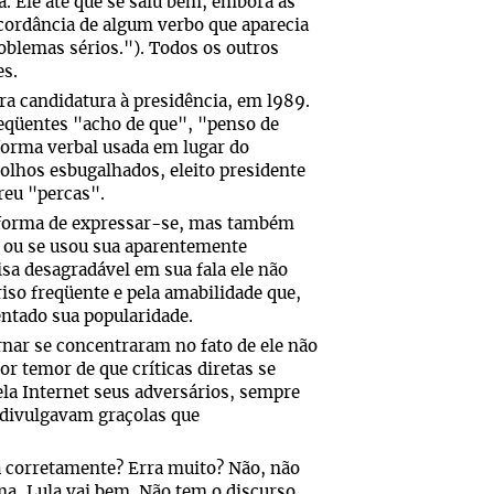
a. Ele até que se saiu bem, embora às
cordância de algum verbo que aparecia
oblemas sérios."). Todos os outros
es.
ra candidatura à presidência, em l989.
reqüentes "acho de que", "penso de
forma verbal usada em lugar do
olhos esbugalhados, eleito presidente
reu "percas".
 forma de expressar-se, mas também
o ou se usou sua aparentemente
sa desagradável em sua fala ele não
iso freqüente e pela amabilidade que,
ntado sua popularidade.
rnar se concentraram no fato de ele não
r temor de que críticas diretas se
ela Internet seus adversários, sempre
 divulgavam graçolas que
a corretamente? Erra muito? Não, não
ma, Lula vai bem. Não tem o discurso