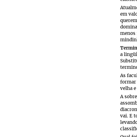
Atualme
em valo
querem 
domina
menos f
mindin
Termin
a lingü
Substit
termino
As facu
formar 
velha e
A sobre
assombr
diacron
vai. E 
levando
classif