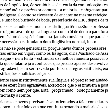
i o resultado? Os conhecimentos rasos da gramática tradici
as de lingüística, de semiótica e de teoria da comunicação re
e confundir o professor comum - a maioria - e afugentar pa
 indigesta. É como se tivessem de encarar na mesma refeição
, e uma boa buchada de bode, preferência de FHC, depois de 
isa os estudiosos modernos da língua têm razão: o professor
e o ignorava - de que a língua se constrói de dentro para fora
gem é dom da espécie humana. Jamais considerou que para d
é necessário estimular o dom lingüístico normal, inato.
ue não se pode generalizar, porque havia ótimos professores a
rias então em vigor, como os há agora, diria Machado de Ass
segue - nem tenta - estimular da melhor maneira possível o 
a que o falante já a conhece e que precisa apenas desenvolve
e agradável, sem ser travado por teias de regras artificiais, e
sificações analíticas eriçadas.
lante sabe instintivamente sua língua e só precisa ser ajuda
 e de exercícios agradáveis. Exercícios que o estimulem a gost
er como nem por quê. Está "programado" biologicamente para
homsky à frente.
rianças e jovens precisam é ser orientados a falar com clarez
raço - princípios em que continua penando a maioria das pes