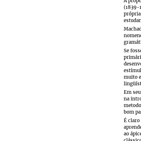
A propó
(1839-
própria
estudan
Machado
nomencl
gramáti
Se foss
primári
desenvo
estímul
muito e
lingüís
Em seu 
na intr
metodol
bom par
É claro
aprende
ao ápic
clássic