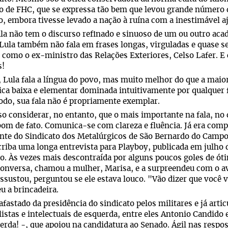
o de FHC, que se expressa tão bem que levou grande número de
, embora tivesse levado a nação à ruína com a inestimável a
la não tem o discurso refinado e sinuoso de um ou outro aca
 Lula também não fala em frases longas, virguladas e quase s
 como o ex-ministro das Relações Exteriores, Celso Lafer. E
!
, Lula fala a língua do povo, mas muito melhor do que a maior
ca baixa e elementar dominada intuitivamente por qualquer 
do, sua fala não é propriamente exemplar.
so considerar, no entanto, que o mais importante na fala, no d
bom de fato. Comunica-se com clareza e fluência. Já era com
nte do Sindicato dos Metalúrgicos de São Bernardo do Campo
criba uma longa entrevista para Playboy, publicada em julho 
. Às vezes mais descontraída por alguns poucos goles de ó
conversa, chamou a mulher, Marisa, e a surpreendeu com o avi
assustou, perguntou se ele estava louco. "Vão dizer que você
u a brincadeira.
afastado da presidência do sindicato pelos militares e já arti
listas e intelectuais de esquerda, entre eles Antonio Candid
erda! -, que apoiou na candidatura ao Senado. Ágil nas respo