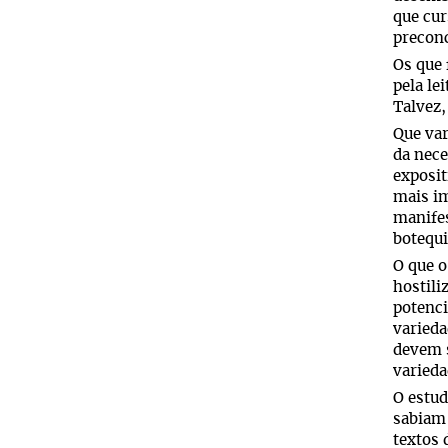
que cur
preconc
Os que 
pela le
Talvez,
Que var
da nece
exposit
mais im
manifes
botequ
O que o
hostili
potenci
varieda
devem s
varieda
O estud
sabiam 
textos 