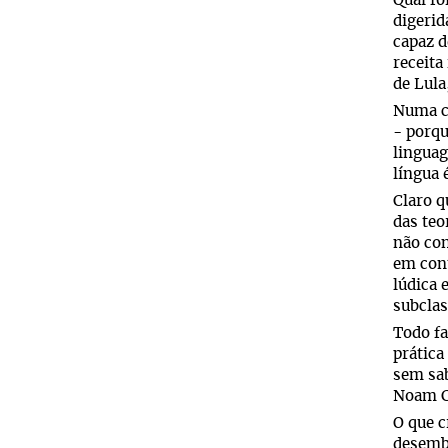
Qual fo
digerid
capaz d
receita
de Lula
Numa co
- porqu
lingua
língua 
Claro q
das teo
não con
em cont
lúdica 
subclas
Todo fa
prática
sem sab
Noam C
O que c
desemba