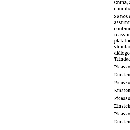
China, 
cumplic
Se nos 
assumir
contami
reassum
platafo
simular
diálogo
Trinda
Picasso
Einstei
Picasso
Einstei
Picasso
Einste
Picass
Einste