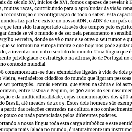
ais do século XV, inícios de XVI, fomos capazes de revelar à
 muitas raças, contribuindo para o aprofundar da visão ren
 a reconstrução e reconfiguração de todo o saber. Esta capac
mundos faz parte e existe no nosso ADN, o ADN de um país 
 que tem sido transportado através dos tempos pelo espírito
gar donde se vê o mundo e de ser nela pensamento e sensibi
ergílio Ferreira, donde se vê o mar e se ouve o seu rumor e 
o que se formou na Europa inteira e que hoje nos pode ajudar 
o, a inventar um outro sentido do mundo. Uma língua que é 
ento privilegiado e estratégico na afirmação de Portugal no
 no contexto mundial.
 comemoraram-se duas efemérides ligadas à vida de dois po
 Vieira, verdadeiros cidadãos do mundo que ligaram pessoas
 ser português. Tomás Pereira, que viveu na China e foi as
aram, entre Lisboa e Pequim, os 300 anos do seu nascimento
zação e da multiculturalidade, cujas comemorações dos 400 
do Brasil, até meados de 2009. Estes dois homens são exemp
 a partir das relações centradas na cultura e no conheciment
o pouco ou nada potenciadas pelos diferentes poderes.
rtando a nossa língua toda esta carga simbólica e este senti
europeia mais falada no mundo, é naturalmente um instrumen