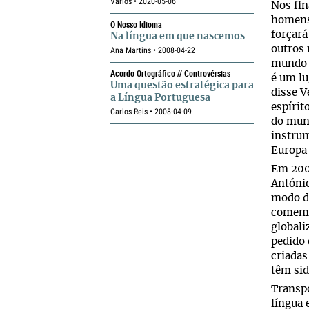
Vários • 2020-05-06
Nos fin
homens,
O Nosso Idioma
forçará
Na língua em que nascemos
outros 
Ana Martins • 2008-04-22
mundo e
Acordo Ortográfico // Controvérsias
é um lu
Uma questão estratégica para
disse V
a Língua Portuguesa
espírit
Carlos Reis • 2008-04-09
do mund
instrum
Europa
Em 2008
António
modo de
comemor
globali
pedido 
criadas
têm sid
Transpo
língua 