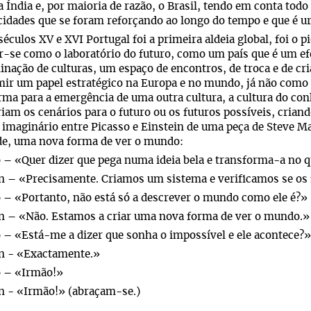
a Índia e, por maioria de razão, o Brasil, tendo em conta todo
idades que se foram reforçando ao longo do tempo e que é ur
séculos XV e XVI Portugal foi a primeira aldeia global, foi o p
-se como o laboratório do futuro, como um país que é um efe
nação de culturas, um espaço de encontros, de troca e de cr
ir um papel estratégico na Europa e no mundo, já não como
rma para a emergência de uma outra cultura, a cultura do co
iam os cenários para o futuro ou os futuros possíveis, crian
 imaginário entre Picasso e Einstein de uma peça de Steve Ma
de, uma nova forma de ver o mundo:
 – «Quer dizer que pega numa ideia bela e transforma-a no qu
n – «Precisamente. Criamos um sistema e verificamos se os 
 – «Portanto, não está só a descrever o mundo como ele é?»
n – «Não. Estamos a criar uma nova forma de ver o mundo.»
 – «Está-me a dizer que sonha o impossível e ele acontece?»
in - «Exactamente.»
o – «Irmão!»
in - «Irmão!» (abraçam-se.)