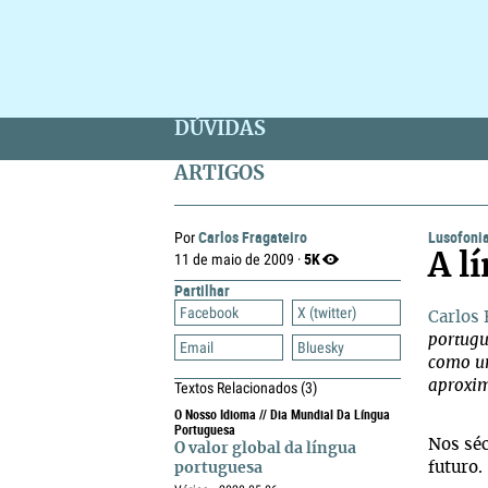
DÚVIDAS
ARTIGOS
Carlos Fragateiro
Lusofoni
Por
5K
11 de maio de 2009 ·
A l
Partilhar
Facebook
X (twitter)
Carlos 
portugu
Email
Bluesky
como um
aproxim
Textos Relacionados
(3)
O Nosso Idioma // Dia Mundial Da Língua
Portuguesa
Nos séc
O valor global da língua
futuro.
portuguesa