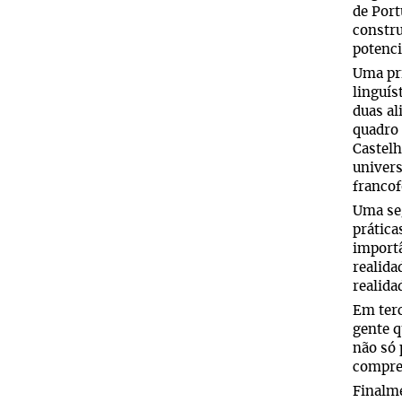
de Port
constru
potenci
Uma pri
linguís
duas al
quadro 
Castel
univers
francof
Uma seg
prática
importâ
realida
realida
Em terc
gente 
não só 
compre
Finalme