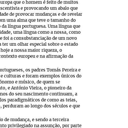
 Europa que o homem é feito de muitos
ascentista e provocando um abalo que
idade de provocar mudanças e de revelar
com uma alma que teve o tamanho do
 da língua portuguesa. Uma língua que
lidade, uma língua como a nossa, como
que foi a consubstanciação de um novo
a ter um olhar especial sobre o estado
hoje a nossa maior riqueza, o
 contexto europeu e na afirmação da
rtugueses, os padres Tomás Pereira e
 e culturas e foram exemplos únicos do
trónomo e músico, de quem se
, e António Vieira, o pioneiro da
anos do seu nascimento continuam, a
los paradigmáticos de como as teias,
o, perduram ao longo dos séculos e que
do de mudança, e sendo a terceira
to privilegiado na assunção, por parte