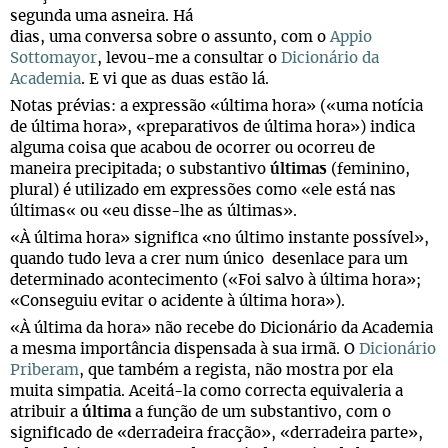
segunda uma asneira. Há
dias, uma conversa sobre o assunto, com o
Appio
Sottomayor
, levou-me a consultar o
Dicionário da
Academia
. E vi que as duas estão lá.
Notas prévias: a expressão «última hora» («uma notícia
de última hora», «preparativos de última hora») indica
alguma coisa que acabou de ocorrer ou ocorreu de
maneira precipitada; o substantivo
últimas
(feminino,
plural) é utilizado em expressões como «ele está nas
últimas« ou «eu disse-lhe as últimas».
«À última hora» significa «no último instante possível»,
quando tudo leva a crer num único desenlace para um
determinado acontecimento («Foi salvo à última hora»;
«Conseguiu evitar o acidente à última hora»).
«À última da hora» não recebe do Dicionário da Academia
a mesma importância dispensada à sua irmã. O
Dicionário
Priberam
, que também a regista, não mostra por ela
muita simpatia. Aceitá-la como correcta equivaleria a
atribuir a
última
a função de um substantivo, com o
significado de «derradeira fracção», «derradeira parte»,