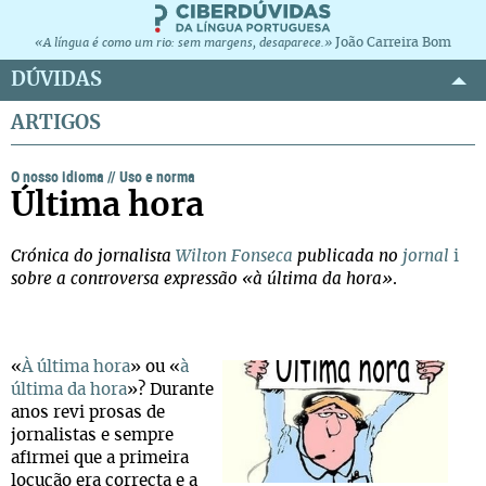
João Carreira Bom
«A língua é como um rio: sem margens, desaparece.»
DÚVIDAS
ARTIGOS
O nosso idioma
//
Uso e norma
Última hora
Crónica do jornalista
Wilton Fonseca
publicada no
jornal
i
sobre a controversa expressão «à última da hora»
.
«
À última hora
» ou «
à
última da hora
»? Durante
anos revi prosas de
jornalistas e sempre
afirmei que a primeira
locução era correcta e a