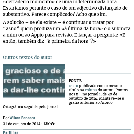
«derradeiro momento» de uma indeterminada hora.
Estaríamos perante o caso de um adjectivo disfarçado de
substantivo. Parece complicado? Acho que sim.
A solução – se ela existe – é continuar a tratar por
“asno” quem produza um «à última da hora» e o submeta
a mim ou ao Appio para revisão. E lançar a pergunta: «E
então, também diz "à primeira da hora"?»
Outros textos do autor
FONTE
texto
publicado com o mesmo
título na
coluna
do autor "Pontos
nos ii", no jornal
i
, de 30 de
outubro de 2014. Manteve-se a
grafia anterior ao Acordo
Ortográfico seguida pelo jornal.
Wilton Fonseca
Por
13K
31 de outubro de 2014 ·
Partilhar