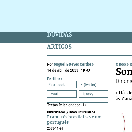
DÚVIDAS
ARTIGOS
Miguel Esteves Cardoso
O nosso 
Por
1K
14 de abril de 2023 ·
Son
Partilhar
O nome
Facebook
X (twitter)
«Há-de 
Email
Bluesky
às Caná
Textos Relacionados
(1)
Diversidades // Interculturalidade
Eram três brasileiras e um
português
2023-11-24