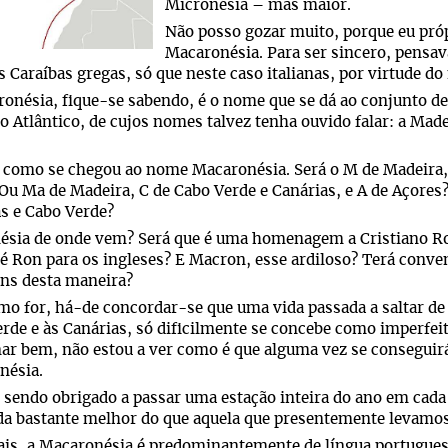
Micronésia – mas maior.
Não posso gozar muito, porque eu próp
Macaronésia. Para ser sincero, pensava
 Caraíbas gregas, só que neste caso italianas, por virtude do
onésia, fique-se sabendo, é o nome que se dá ao conjunto de
o Atlântico, de cujos nomes talvez tenha ouvido falar: a Made
 como se chegou ao nome Macaronésia. Será o M de Madeira, 
Ou Ma de Madeira, C de Cabo Verde e Canárias, e A de Açores
s e Cabo Verde?
ésia de onde vem? Será que é uma homenagem a Cristiano Ron
 é Ron para os ingleses? E Macron, esse ardiloso? Terá conven
ns desta maneira?
mo for, há-de concordar-se que uma vida passada a saltar de 
rde e às Canárias, só dificilmente se concebe como imperfeit
ar bem, não estou a ver como é que alguma vez se conseguirá
nésia.
endo obrigado a passar uma estação inteira do ano em cada a
a bastante melhor do que aquela que presentemente levamos
is, a Macaronésia é predominantemente de língua portuguesa