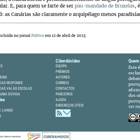
lar. E, para quem se farte de ser
pau-mandado de Bruxelas
, 
ó: as Canárias são claramente o arquipélago menos paradisía
ncluída no jornal
Público
em 12 de abril de 2023.
Ciberdúvidas
Quem
ES
EQUIPA
Este 
PRÉMIOS
escla
MUNS
AUTORES
debat
DAS RESPONDE
CORREIO
portu
DAS VAI ÀS ESCOLAS
CONTACTOS
afirm
 UMA DÚVIDA
PARCEIROS
dos oi
des
AJUDA
portu
ENDEREÇOS ÚTEIS
ver m
 LIVROS
S