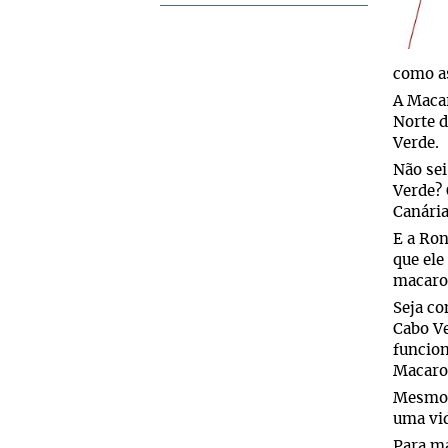
como as
A Macar
Norte d
Verde.
Não sei
Verde? 
Canária
E a Ron
que ele
macaro
Seja co
Cabo Ve
funcion
Macaro
Mesmo s
uma vid
Para ma