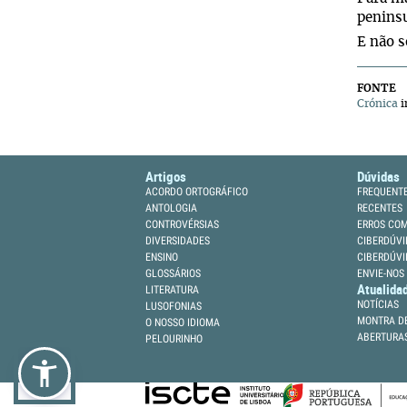
peninsu
E não s
FONTE
Crónica
i
Artigos
Dúvidas
ACORDO ORTOGRÁFICO
FREQUENT
ANTOLOGIA
RECENTES
CONTROVÉRSIAS
ERROS CO
DIVERSIDADES
CIBERDÚVI
ENSINO
CIBERDÚVI
GLOSSÁRIOS
ENVIE-NOS
Atualida
LITERATURA
NOTÍCIAS
LUSOFONIAS
MONTRA DE
O NOSSO IDIOMA
ABERTURA
PELOURINHO