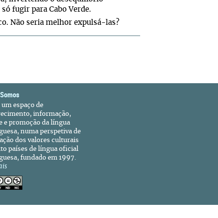
é só fugir para Cabo Verde.
co. Não seria melhor expulsá-las?
 Somos
é um espaço de
recimento, informação,
e e promoção da língua
guesa, numa perspetiva de
ação dos valores culturais
to países de língua oficial
guesa, fundado em 1997.
ais