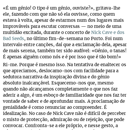
«É um génio! O tipo é um génio, ouviste?», gritava-lhe
ele, fazendo com que não só ela ouvisse, como quem
estava à volta, apesar de estarmos num dos lugares mais
improváveis para escutar conversas — no meio de uma
multidão excitada, durante o concerto de
Nick Cave e dos
Bad Seeds
, no último fim-de-semana no Porto. Foi num
intervalo entre canções, daí que a exclamação dela, apesar
de mais serena, também ter sido audível: «Génio, o tanas!
É apenas alguém como nós e é por isso que é tão bom!»
Ri-me. Porque é mesmo isso. Na tentativa de enaltecer os
que apreciamos, deslocamo-nos com facilidade para a
sedutora narrativa da inspiração divina e do génio
absoluto inalcançável. Esquecemo-nos que, mesmo
quando não alcançamos completamente o que nos faz
aderir a algo, é um esboço de familiaridade que nos faz ter
vontade de saber e de aprofundar mais. A proclamação de
genialidade é como renunciar ao compreender. É
idealização. No caso de Nick Cave não é difícil de perceber
o misto de protecção, admiração ou de rejeição, que pode
convocar. Confronta-se a ele próprio, e nesse gesto, a