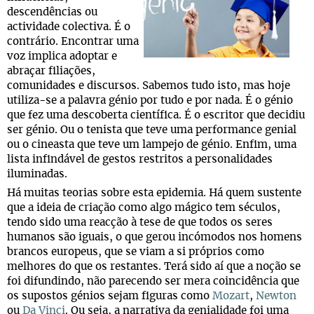
descendências ou
actividade colectiva. É o
contrário. Encontrar uma
voz implica adoptar e
abraçar filiações,
comunidades e discursos. Sabemos tudo isto, mas hoje
utiliza-se a palavra génio por tudo e por nada. É o génio
que fez uma descoberta científica. É o escritor que decidiu
ser génio. Ou o tenista que teve uma performance genial
ou o cineasta que teve um lampejo de génio. Enfim, uma
lista infindável de gestos restritos a personalidades
iluminadas.
Há muitas teorias sobre esta epidemia. Há quem sustente
que a ideia de criação como algo mágico tem séculos,
tendo sido uma reacção à tese de que todos os seres
humanos são iguais, o que gerou incómodos nos homens
brancos europeus, que se viam a si próprios como
melhores do que os restantes. Terá sido aí que a noção se
foi difundindo, não parecendo ser mera coincidência que
os supostos génios sejam figuras como
Mozart
,
Newton
ou
Da Vinci
. Ou seja, a narrativa da genialidade foi uma