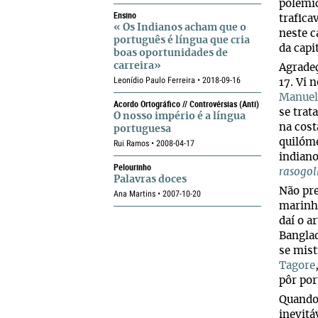
polémic
Ensino
trafica
« Os Indianos acham que o
neste c
português é língua que cria
da capi
boas oportunidades de
carreira»
Agradeç
Leonídio Paulo Ferreira • 2018-09-16
17. Vi 
Manuel
Acordo Ortográfico // Controvérsias (anti)
se trat
O nosso império é a língua
na cost
portuguesa
quilóme
Rui Ramos • 2008-04-17
indiano
Pelourinho
rasogol
Palavras doces
Não pre
Ana Martins • 2007-10-20
marinhe
daí o a
Bangla
se mis
Tagore
pôr po
Quando 
inevitá