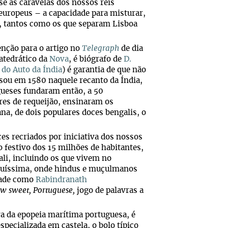
e as caravelas dos nossos reis
uropeus – a capacidade para misturar,
os, tantos como os que separam Lisboa
nção para o artigo no
Telegraph
de dia
atedrático da
Nova
, é biógrafo de
D.
 do Auto da Índia
) é garantia de que não
assou em 1580 naquele recanto da Índia,
gueses fundaram então, a 50
res de requeijão, ensinaram os
ana, de dois populares doces bengalis, o
es recriados por iniciativa dos nossos
 festivo dos 15 milhões de habitantes,
ali, incluindo os que vivem no
iquíssima, onde hindus e muçulmanos
dade como
Rabindranath
w sweet, Portuguese,
jogo de palavras a
a da epopeia marítima portuguesa, é
pecializada em castela, o bolo típico