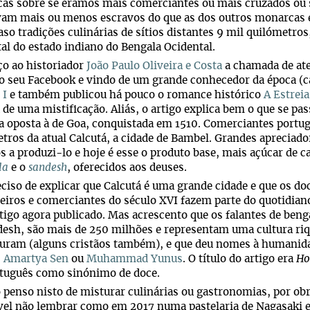
as sobre se éramos mais comerciantes ou mais cruzados ou s
vam mais ou menos escravos do que as dos outros monarcas e
aso tradições culinárias de sítios distantes 9 mil quilómetr
tal do estado indiano do Bengala Ocidental.
o ao historiador
João Paulo Oliveira e Costa
a chamada de ate
no seu Facebook e vindo de um grande conhecedor da época (c
 I
e também publicou há pouco o romance histórico
A Estreia
a de uma mistificação. Aliás, o artigo explica bem o que se p
a oposta à de Goa, conquistada em 1510. Comerciantes portu
tros da atual Calcutá, a cidade de Bambel. Grandes apreciado
s a produzi-lo e hoje é esse o produto base, mais açúcar de c
la
e o
sandesh
, oferecidos aos deuses.
ciso de explicar que Calcutá é uma grande cidade e que os doc
iros e comerciantes do século XVI fazem parte do quotidiano
rtigo agora publicado. Mas acrescento que os falantes de beng
desh, são mais de 250 milhões e representam uma cultura r
turam (alguns cristãos também), e que deu nomes à humani
,
Amartya Sen
ou
Muhammad Yunus
. O título do artigo era
Ho
rtuguês como sinónimo de doce.
penso nisto de misturar culinárias ou gastronomias, por obr
vel não lembrar como em 2017 numa pastelaria de Nagasaki es