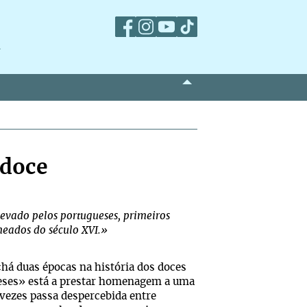
m
 doce
i levado pelos portugueses, primeiros
meados do século XVI.»
há duas épocas na história dos doces
ueses» está a prestar homenagem a uma
vezes passa despercebida entre