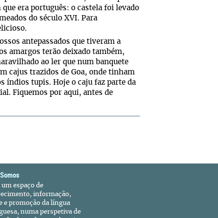
que era português: o castela foi levado
 meados do século XVI. Para
licioso.
ossos antepassados que tiveram a
ódios amargos terão deixado também,
 maravilhado ao ler que num banquete
om cajus trazidos de Goa, onde tinham
s índios tupis. Hoje o caju faz parte da
al. Fiquemos por aqui, antes de
 Somos
é um espaço de
recimento, informação,
e e promoção da língua
guesa, numa perspetiva de