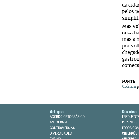
da cida
pelos p
simplif
Mas vol
ousadia
mas a h
por vol
chegado
gastron
começar
FONTE
Crónica
p
Artigos
Dúvidas
ACORDO ORTOGRÁFICO
FREQUENT
ANTOLOGIA
RECENTES
CONTROVÉRSIAS
ERROS CO
DIVERSIDADES
CIBERDÚVI