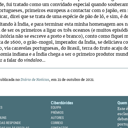
de, fui tratado como um convidado especial quando souberam 
ortugueses, primeiros europeus a contactar com o Japão, em
icar, direi que se trata de uma espécie de pão de ló, e sim, é de
tando à Índia, e para terminar esta minha homenagem aos n
 de ser os primeiros a ligar os três oceanos (e muitos epis
istória não se escreve a preto e branco), conto como fiquei
ta de 1600, o grão-mogol, imperador da Índia, se deliciava c
, via caravelas portuguesas, do Brasil, terra do fruto acaju do
omia indiana e a Índia chega a ser o primeiro produtor mundi
 a falar do
vindaloo
...
ublicada no
Diário de Notícias
, em 21 de outubro de 2021.
Ciberdúvidas
Quem
ES
EQUIPA
Este 
PRÉMIOS
escla
MUNS
AUTORES
debat
DAS RESPONDE
CORREIO
portu