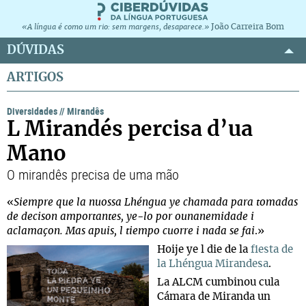
João Carreira Bom
«A língua é como um rio: sem margens, desaparece.»
DÚVIDAS
ARTIGOS
Diversidades
//
Mirandês
L Mirandés percisa d’ua
Mano
O mirandês precisa de uma mão
«
Siempre que la nuossa Lhéngua ye chamada para tomadas
de decison amportantes, ye-lo por ounanemidade i
aclamaçon. Mas apuis, l tiempo cuorre i nada se fai
.»
Hoije ye l die de la
fiesta de
la Lhéngua Mirandesa
.
La ALCM cumbinou cula
Cámara de Miranda un