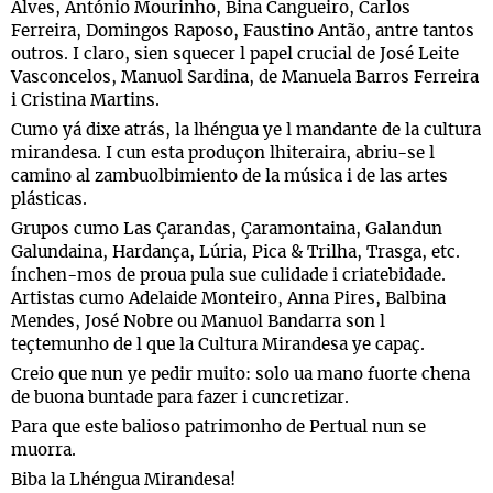
Alves, António Mourinho, Bina Cangueiro, Carlos
Ferreira, Domingos Raposo, Faustino Antão, antre tantos
outros. I claro, sien squecer l papel crucial de José Leite
Vasconcelos, Manuol Sardina, de Manuela Barros Ferreira
i Cristina Martins.
Cumo yá dixe atrás, la lhéngua ye l mandante de la cultura
mirandesa. I cun esta produçon lhiteraira, abriu-se l
camino al zambuolbimiento de la música i de las artes
plásticas.
Grupos cumo Las Çarandas, Çaramontaina, Galandun
Galundaina, Hardança, Lúria, Pica & Trilha, Trasga, etc.
ínchen-mos de proua pula sue culidade i criatebidade.
Artistas cumo Adelaide Monteiro, Anna Pires, Balbina
Mendes, José Nobre ou Manuol Bandarra son l
teçtemunho de l que la Cultura Mirandesa ye capaç.
Creio que nun ye pedir muito: solo ua mano fuorte chena
de buona buntade para fazer i cuncretizar.
Para que este balioso patrimonho de Pertual nun se
muorra.
Biba la Lhéngua Mirandesa!