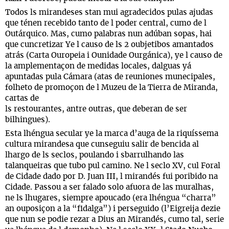
Todos ls mirandeses stan mui agradecidos pulas ajudas
que ténen recebido tanto de l poder central, cumo de l
Outárquico. Mas, cumo palabras nun adúban sopas, hai
que cuncretizar Ye l causo de ls 2 oubjetibos amantados
atrás (Carta Ouropeia i Ounidade Ourgánica), ye l causo de
la amplementaçon de medidas locales, dalguas yá
apuntadas pula Cámara (atas de reuniones munecipales,
folheto de promoçon de l Muzeu de la Tierra de Miranda,
cartas de
ls restourantes, antre outras, que deberan de ser
bilhingues).
Esta lhéngua secular ye la marca d’auga de la riquíssema
cultura mirandesa que cunseguiu salir de bencida al
lhargo de ls seclos, poulando i sbarrulhando las
talanqueiras que tubo pul camino. Ne l seclo XV, cul Foral
de Cidade dado por D. Juan III, l mirandés fui poribido na
Cidade. Passou a ser falado solo afuora de las muralhas,
ne ls lhugares, siempre apoucado (era lhéngua “charra”
an ouposiçon a la “fidalga”) i perseguido (l’Eigreija dezie
que nun se podie rezar a Dius an Mirandés, cumo tal, serie