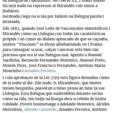
ua lhéngua de l demonho). Ne l seclo XX, l Stado Nuobo
fui mui malo na represson al Mirandés culs ninos a
lhebáren
bordoada ciega na scola por faláren ua lhéngua parola i
atrasiada.
Zde 1882, quando José Leite de Vasconcelos eidenteficou l
Mirandés cumo ua Lhéngua cun todas las caraterísticas
própias i nó cumo un dialeto apoucado de que se caçoaba,
muitos “Fincones” se fúrun alhebantando ne l Praino
para cunseguir scorar, calçar i ancorar este bien tan
precioso que era la sue lhéngua mai. Apunto a Manuel
Sardinha, Bernardo Fernandes Monteiro, Manuel Preto,
Moisés Pires, José Francisco Fernandes, António Maria
Mourinho i
Amadeu Ferreira
.
I cula aprobaçon de la Lei 7/99 esta figura demudou cumo
de la nuite al die. Zde ende, ls Mirandeses, que dantes
tenien bergonha, passórun a tener proua an falar la sue
Lhéngua. Esta lhéngua que suobrebibiu durante seclos
cumo ua fala, ten hoije ua lharga obra screbida de muita
culidade. Presto houmenaige a Adelaide Monteiro, Alcides
Meirinhos,
Alfredo Cameirão
, Amadeu Ferreira, António