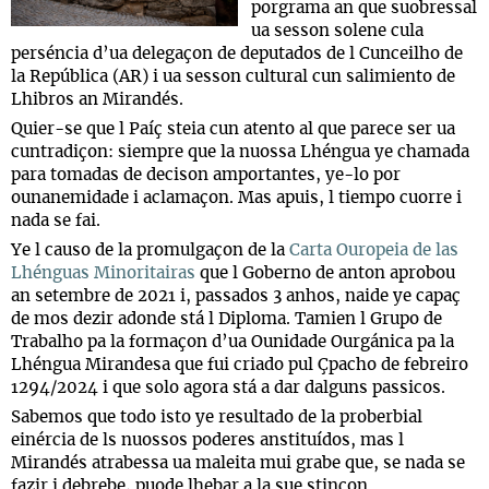
porgrama an que suobressal
ua sesson solene cula
perséncia d’ua delegaçon de deputados de l Cunceilho de
la República (AR) i ua sesson cultural cun salimiento de
Lhibros an Mirandés.
Quier-se que l Paíç steia cun atento al que parece ser ua
cuntradiçon: siempre que la nuossa Lhéngua ye chamada
para tomadas de decison amportantes, ye-lo por
ounanemidade i aclamaçon. Mas apuis, l tiempo cuorre i
nada se fai.
Ye l causo de la promulgaçon de la
Carta Ouropeia de las
Lhénguas Minoritairas
que l Goberno de anton aprobou
an setembre de 2021 i, passados 3 anhos, naide ye capaç
de mos dezir adonde stá l Diploma. Tamien l Grupo de
Trabalho pa la formaçon d’ua Ounidade Ourgánica pa la
Lhéngua Mirandesa que fui criado pul Çpacho de febreiro
1294/2024 i que solo agora stá a dar dalguns passicos.
Sabemos que todo isto ye resultado de la proberbial
einércia de ls nuossos poderes anstituídos, mas l
Mirandés atrabessa ua maleita mui grabe que, se nada se
fazir i debrebe, puode lhebar a la sue stinçon.