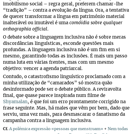
imobilismo social – regra geral, preferem chamar-lhe
“tradição” – contra a evolução da língua. Ora, a tentativa
de querer transformar a língua em património material
inalterável ou imutável é uma
comóidia sobre qualquer
orthographia official
.
O debate sobre a linguagem inclusiva não é sobre meras
discordâncias linguísticas, esconde questões mais
profundas. A linguagem inclusiva não é um fim em si
mesmo, garantindo todas as inclusões. É mais um passo
numa luta em várias frentes, mas com um mesmo
objetivo: vencer a agenda patriarcal.
Contudo, o catastrofismo linguístico proclamado com a
minha utilização de “camarados” só mostra quão
desinformado pode ser o debate público. A reviravolta
final, que quase parece inspirada num filme de
Shyamalan
, é que foi um erro prontamente corrigido na
frase seguinte. Mas, há males que vêm por bem, dado que
serviu, uma vez mais, para desmascarar o fanatismo da
campanha contra a linguagem inclusiva.
Cf.
A polémica expressão «pessoas que menstruam»
+
Nem todas