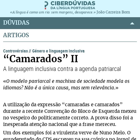
João Carreira Bom
«A língua é como um rio: sem margens, desaparece.»
DÚVIDAS
ARTIGOS
Controvérsias
//
Género e linguagem inclusiva
“Camarados” II
A linguagem inclusiva contra a agenda patriarcal
«
O modelo patriarcal e machista de sociedade modela os
idiomas? Não é a única causa, mas tem relevância
.»
A utilização da expressão “camaradas e camarados”
durante a recente Convenção do Bloco de Esquerda mexeu
no vespeiro do politicamente correto. A prova disso foi a
inesperada atenção nacional que a frase mereceu.
Um dos exemplos foi a virulenta verve de Nuno Melo. O
eurodeputado do CDS escreveu na sua crónica no
Jornal de