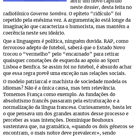
abrir um novo capítulo
neste
dossier
, desta feita no
radiofónico
Governo Sombra
. O epíteto “ridículo” foi
repetido pela enésima vez. A argumentação está longe da
imaginação que caracteriza o humorista, mas mantém a
coerência neste seu ideário.
Que a linguagem é política, ninguém duvida. RAP, como
fervoroso adepto de futebol, saberá que o Estado Novo
trocou o “vermelho” pelo “encarnado” para retirar
quaisquer conotações de esquerda ao apoio ao Sport
Lisboa e Benfica. Se assim foi no futebol, é absurdo achar
que essa regra prevê uma exceção nas relações sociais.
O modelo patriarcal e machista de sociedade modela os
idiomas? Não é a única causa, mas tem relevância.
Tomemos França como exemplo. As fundações do
absolutismo francês passaram pela estruturação e a
normalização da língua francesa. Curiosamente, basta ler
o que pensava um dos grandes arautos desse processo e
perceber as suas intenções. Dominique Bouhours
sustentava que, na gramática, «quando os dois géneros se
encontram, o mais nobre deve prevalecer», sendo