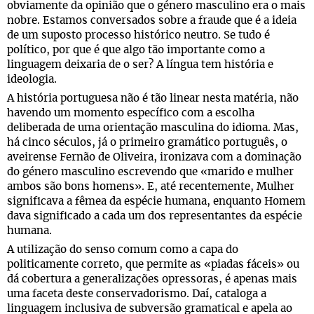
obviamente da opinião que o género masculino era o mais
nobre. Estamos conversados sobre a fraude que é a ideia
de um suposto processo histórico neutro. Se tudo é
político, por que é que algo tão importante como a
linguagem deixaria de o ser? A língua tem história e
ideologia.
A história portuguesa não é tão linear nesta matéria, não
havendo um momento específico com a escolha
deliberada de uma orientação masculina do idioma. Mas,
há cinco séculos, já o primeiro gramático português, o
aveirense Fernão de Oliveira, ironizava com a dominação
do género masculino escrevendo que «marido e mulher
ambos são bons homens». E, até recentemente, Mulher
significava a fêmea da espécie humana, enquanto Homem
dava significado a cada um dos representantes da espécie
humana.
A utilização do senso comum como a capa do
politicamente correto, que permite as «piadas fáceis» ou
dá cobertura a generalizações opressoras, é apenas mais
uma faceta deste conservadorismo. Daí, cataloga a
linguagem inclusiva de subversão gramatical e apela ao