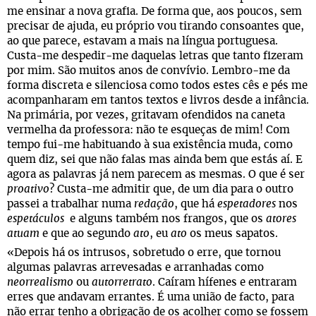
me ensinar a nova grafia. De forma que, aos poucos, sem
precisar de ajuda, eu próprio vou tirando consoantes que,
ao que parece, estavam a mais na língua portuguesa.
Custa-me despedir-me daquelas letras que tanto fizeram
por mim. São muitos anos de convívio. Lembro-me da
forma discreta e silenciosa como todos estes cês e pés me
acompanharam em tantos textos e livros desde a infância.
Na primária, por vezes, gritavam ofendidos na caneta
vermelha da professora: não te esqueças de mim! Com
tempo fui-me habituando à sua existência muda, como
quem diz, sei que não falas mas ainda bem que estás aí. E
agora as palavras já nem parecem as mesmas. O que é ser
proativo
? Custa-me admitir que, de um dia para o outro
passei a trabalhar numa
redação
, que há
espetadores
nos
espetáculos
e alguns também nos frangos, que os
atores
atuam
e que ao segundo
ato
, eu
ato
os meus sapatos.
«Depois há os intrusos, sobretudo o erre, que tornou
algumas palavras arrevesadas e arranhadas como
neorrealismo
ou
autorretrato
. Caíram hífenes e entraram
erres que andavam errantes. É uma união de facto, para
não errar tenho a obrigação de os acolher como se fossem