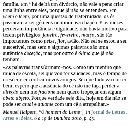
família. Em “há de há um divórcio, não vale a pena criar
uma linha entre eles, porque já não se entendem. Em
vêem
e
lêem
, por uma questão de fraternidade, os és
passaram a ser gémeos nenhum usa chapéu. E os meses
perderam importância e dignidade, não havia motivo para
terem privilégios,
janeiro
,
fevereiro
,
março
, são tão
importantes como
peixe
,
flor
, avião. Não sei se estou a ser
suscetível, mas sem
p
algumas palavras são uma
autêntica
deceção
, mas por outro é
ótimo
que já não
tenham.
«As palavras transformam-nos. Como um menino que
muda de escola, sei que vou ter saudades, mas é tempo de
crescer e encontrar novos amigos. Sei que tudo vai correr
bem, espero que a ausência do cê não me faça perder a
direção
nem me
fracione
nem quero tropeçar em algum
obeto
abjeto
. Porque verdade seja dita, hoje em dia não se
pode ser
atual
e
atuante
com um cê a atrapalhar.»
Manuel Halpern, "O homem do Leme", in
Jornal de Letras,
Artes e Ideias
. 6 a 19 de Outubro 2010, p. 43.