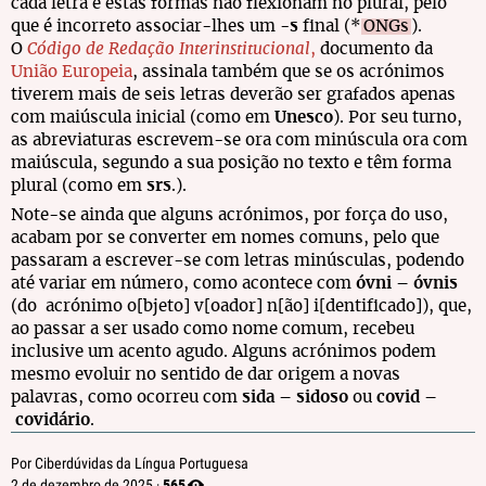
cada letra e estas formas não flexionam no plural, pelo
que é incorreto associar-lhes um
-s
final (*
ONGs
).
O
Código de Redação Interinstitucional
,
documento da
União Europeia
, assinala também que se os acrónimos
tiverem mais de seis letras deverão ser grafados apenas
com maiúscula inicial (como em
Unesco
). Por seu turno,
as abreviaturas escrevem-se ora com minúscula ora com
maiúscula, segundo a sua posição no texto e têm forma
plural (como em
srs
.).
Note-se ainda que alguns acrónimos, por força do uso,
acabam por se converter em nomes comuns, pelo que
passaram a escrever-se com letras minúsculas, podendo
até variar em número, como acontece com
óvni
–
óvnis
(do acrónimo o[bjeto] v[oador] n[ão] i[dentificado]), que,
ao passar a ser usado como nome comum, recebeu
inclusive um acento agudo. Alguns acrónimos podem
mesmo evoluir no sentido de dar origem a novas
palavras, como ocorreu com
sida
–
sidoso
ou
covid
–
covidário
.
Por Ciberdúvidas da Língua Portuguesa
565
2 de dezembro de 2025 ·