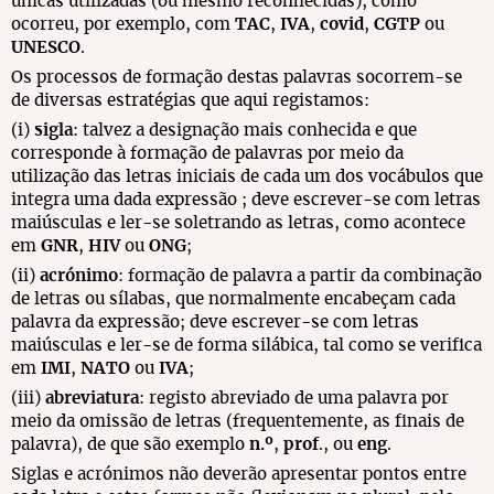
únicas utilizadas (ou mesmo reconhecidas), como
ocorreu, por exemplo, com
TAC
,
IVA
,
covid
,
CGTP
ou
UNESCO
.
Os processos de formação destas palavras socorrem-se
de diversas estratégias que aqui registamos:
(i)
sigla
: talvez a designação mais conhecida e que
corresponde à formação de palavras por meio da
utilização das letras iniciais de cada um dos vocábulos que
integra uma dada expressão ; deve escrever-se com letras
maiúsculas e ler-se soletrando as letras, como acontece
em
GNR
,
HIV
ou
ONG
;
(ii)
acrónimo
: formação de palavra a partir da combinação
de letras ou sílabas, que normalmente encabeçam cada
palavra da expressão; deve escrever-se com letras
maiúsculas e ler-se de forma silábica, tal como se verifica
em
IMI
,
NATO
ou
IVA
;
(iii)
abreviatura
: registo abreviado de uma palavra por
meio da omissão de letras (frequentemente, as finais de
palavra), de que são exemplo
n.º
,
prof
., ou
eng
.
Siglas e acrónimos não deverão apresentar pontos entre