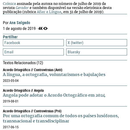
Crónica
assinada pela autora no número de julho de 2019 da
revista
Gerador
e também disponível na versão eletrónica desta
publicação (rubrica
Afiar a Língua
, em 31 de julho de 2019).
Ana Salgado
Por
4K
1 de agosto de 2019 ·
Partilhar
Facebook
X (twitter)
Email
Bluesky
Textos Relacionados
(12)
Acordo Ortográfico // Controvérsias (anti)
A língua, a ortografia, voluntarismos e bajulações
2023-05-04
Acordo Ortográfico // Angola
Angola pode adotar o Acordo Ortográfico em 2024
2019-08-01
Acordo Ortográfico // Controvérsias (pró)
Por uma ortografia comum de todos os países lusófonos,
transnacional e transdisciplinar
2017-06-15