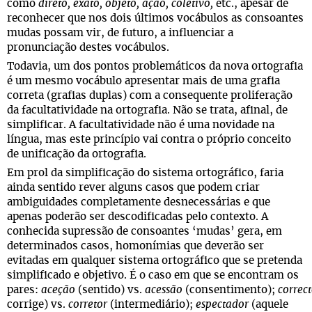
como
direto, exato, objeto, ação, coletivo,
etc., apesar de
reconhecer que nos dois últimos vocábulos as consoantes
mudas possam vir, de futuro, a influenciar a
pronunciação destes vocábulos.
Todavia, um dos pontos problemáticos da nova ortografia
é um mesmo vocábulo apresentar mais de uma grafia
correta (grafias duplas) com a consequente proliferação
da facultatividade na ortografia. Não se trata, afinal, de
simplificar. A facultatividade não é uma novidade na
língua, mas este princípio vai contra o próprio conceito
de unificação da ortografia.
Em prol da simplificação do sistema ortográfico, faria
ainda sentido rever alguns casos que podem criar
ambiguidades completamente desnecessárias e que
apenas poderão ser descodificadas pelo contexto. A
conhecida supressão de consoantes ‘mudas’ gera, em
determinados casos, homonímias que deverão ser
evitadas em qualquer sistema ortográfico que se pretenda
simplificado e objetivo. É o caso em que se encontram os
pares:
aceção
(sentido) vs.
acessão
(consentimento);
correc
corrige) vs.
corretor
(intermediário);
espectador
(aquele