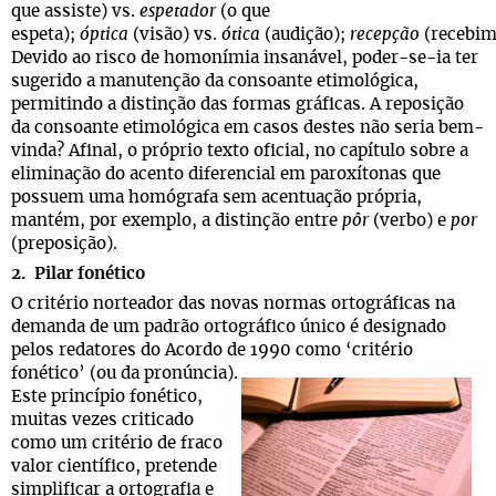
que assiste) vs.
espetador
(o que
espeta);
óptica
(visão) vs.
ótica
(audição);
recepção
(recebim
Devido ao risco de homonímia insanável, poder-se-ia ter
sugerido a manutenção da consoante etimológica,
permitindo a distinção das formas gráficas. A reposição
da consoante etimológica em casos destes não seria bem-
vinda? Afinal, o próprio texto oficial, no capítulo sobre a
eliminação do acento diferencial em paroxítonas que
possuem uma homógrafa sem acentuação própria,
mantém, por exemplo, a distinção entre
pôr
(verbo) e
por
(preposição).
2. Pilar fonético
O critério norteador das novas normas ortográficas na
demanda de um padrão ortográfico único é designado
pelos redatores do Acordo de 1990 como ‘critério
fonético’ (ou da pronúncia).
Este princípio fonético,
muitas vezes criticado
como um critério de fraco
valor científico, pretende
simplificar a ortografia e