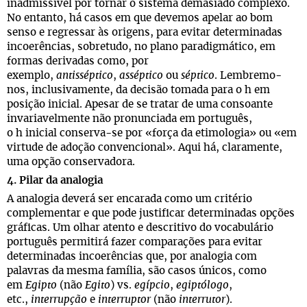
inadmissível por tornar o sistema demasiado complexo.
No entanto, há casos em que devemos apelar ao bom
senso e regressar às origens, para evitar determinadas
incoerências, sobretudo, no plano paradigmático, em
formas derivadas como, por
exemplo,
antisséptico
,
asséptico
ou
séptico
. Lembremo-
nos, inclusivamente, da decisão tomada para o h em
posição inicial. Apesar de se tratar de uma consoante
invariavelmente não pronunciada em português,
o h inicial conserva-se por «força da etimologia» ou «em
virtude de adoção convencional». Aqui há, claramente,
uma opção conservadora.
4. Pilar da analogia
A analogia deverá ser encarada como um critério
complementar e que pode justificar determinadas opções
gráficas. Um olhar atento e descritivo do vocabulário
português permitirá fazer comparações para evitar
determinadas incoerências que, por analogia com
palavras da mesma família, são casos únicos, como
em
Egipto
(não
Egito
) vs.
egípcio
,
egiptólogo
,
etc.,
interrupção
e
interruptor
(não
interrutor
).